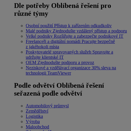
Dle potřeby
Oblíbená řešení pro
různé týmy
Osobní použití
Přístup k zařízením odkudkoliv
Malé podniky
Zjednodušte vzdálený přístup a podporu
Velké podniky
Rozšiřujte a zabezpečte podnikové IT
Freelanceři a digitální nomádi
Pracujte bezpečně
z jakéhokoli místa
Poskytovatelé spravovaných služeb
Spravujte a
udržujte klientské IT
OEM
Zjednodušte podporu a provoz
Neziskové a vzdělávací organizace
30% sleva na
technologii TeamViewer
Podle odvětví
Oblíbená řešení
seřazená podle odvětví
Automobilový průmysl
Zemědělství
Logistika
Výroba
Maloobchod