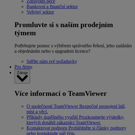
Zdravotní péče
Bankovní a finanční sektor
Veřejný sektor
Promluvte si s naším prodejním
týmem
Potřebujete pomoc s výběrem správného řešení, jeho zadáním
a objednáním nebo s upgradem licence?
Sdělte nám své požadavky
Pro firmy
Zdroje
Více informací o TeamViewer
O společnosti TeamViewer
Bezpečné propojení lidí,
míst a věcí.
Příklady úspěšného využití
Prozkoumejte výsledky,
kterých dosáhli zákazníci TeamViewer.
Kontaktovat podporu
Prohlédněte si články podpory
nebo kontaktujte náš tým.