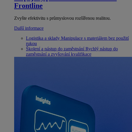
Frontline
Zvyšte efektivitu s průmyslovou rozšířenou realitou.
Další informace
Logistika a sklady
Manipulace s materiálem bez použití
rukou
Školení a nástup do zaměstnání
Rychlý nástup do
zaměstnání a zvyšování kvalifikace