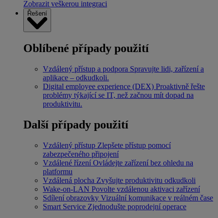
Zobrazit veškerou integraci
Řešení
Oblíbené případy použití
Vzdálený přístup a podpora
Spravujte lidi, zařízení a
aplikace – odkudkoli.
Digital employee experience (DEX)
Proaktivně řešte
problémy týkající se IT, než začnou mít dopad na
produktivitu.
Další případy použití
Vzdálený přístup
Zlepšete přístup pomocí
zabezpečeného připojení
Vzdálené řízení
Ovládejte zařízení bez ohledu na
platformu
Vzdálená plocha
Zvyšujte produktivitu odkudkoli
Wake-on-LAN
Povolte vzdálenou aktivaci zařízení
Sdílení obrazovky
Vizuální komunikace v reálném čase
Smart Service
Zjednodušte poprodejní operace