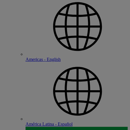
Americas - English
América Latina - Español