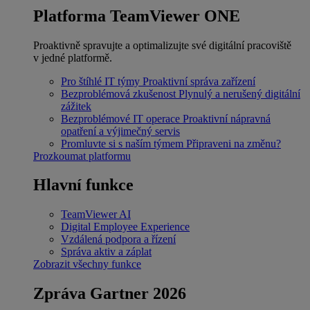
Platforma TeamViewer ONE
Proaktivně spravujte a optimalizujte své digitální pracoviště
v jedné platformě.
Pro štíhlé IT týmy
Proaktivní správa zařízení
Bezproblémová zkušenost
Plynulý a nerušený digitální
zážitek
Bezproblémové IT operace
Proaktivní nápravná
opatření a výjimečný servis
Promluvte si s naším týmem
Připraveni na změnu?
Prozkoumat platformu
Hlavní funkce
TeamViewer AI
Digital Employee Experience
Vzdálená podpora a řízení
Správa aktiv a záplat
Zobrazit všechny funkce
Zpráva Gartner 2026