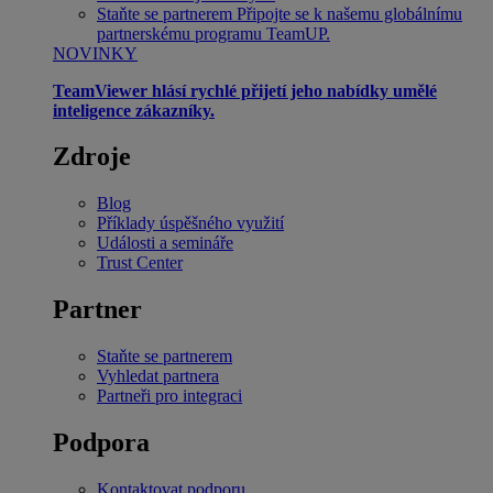
Staňte se partnerem
Připojte se k našemu globálnímu
partnerskému programu TeamUP.
NOVINKY
TeamViewer hlásí rychlé přijetí jeho nabídky umělé
inteligence zákazníky.
Zdroje
Blog
Příklady úspěšného využití
Události a semináře
Trust Center
Partner
Staňte se partnerem
Vyhledat partnera
Partneři pro integraci
Podpora
Kontaktovat podporu