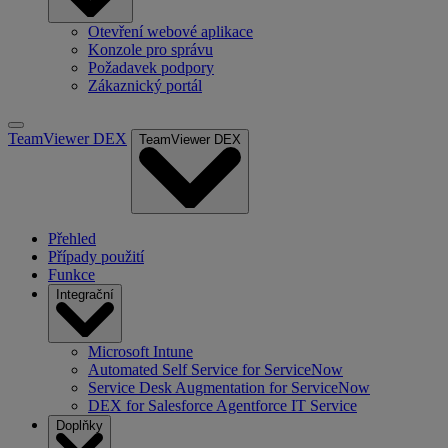
Otevření webové aplikace
Konzole pro správu
Požadavek podpory
Zákaznický portál
TeamViewer DEX
TeamViewer DEX
Přehled
Případy použití
Funkce
Integrační
Microsoft Intune
Automated Self Service for ServiceNow
Service Desk Augmentation for ServiceNow
DEX for Salesforce Agentforce IT Service
Doplňky