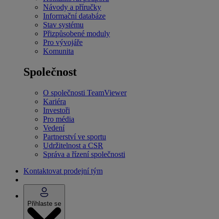
Návody a příručky
Informační databáze
Stav systému
Přizpůsobené moduly
Pro vývojáře
Komunita
Společnost
O společnosti TeamViewer
Kariéra
Investoři
Pro média
Vedení
Partnerství ve sportu
Udržitelnost a CSR
Správa a řízení společnosti
Kontaktovat prodejní tým
Přihlaste se