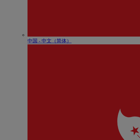
中国 - 中⽂（简体）