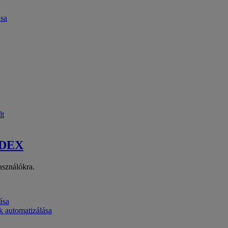
ása
lt
 DEX
asználókra.
ása
k automatizálása