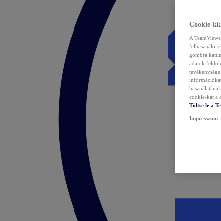
Cookie-kka
A TeamViewer 
felhasználói 
gombra kattin
adatok feldol
tevékenységek
információka
használatának 
cookie-kat a c
Töltse le a 
Impresszum