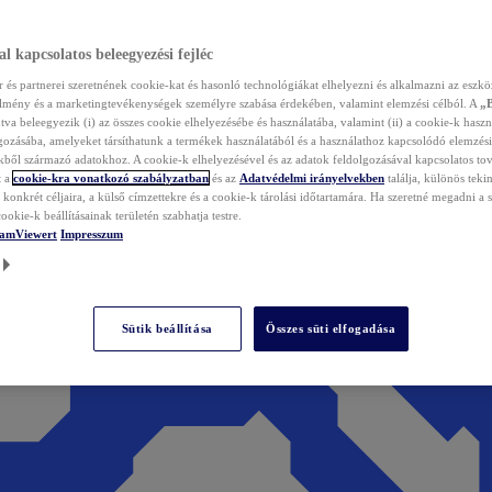
l kapcsolatos beleegyezési fejléc
és partnerei szeretnének cookie-kat és hasonló technológiákat elhelyezni és alkalmazni az eszkö
élmény és a marketingtevékenységek személyre szabása érdekében, valamint elemzési célból. A
„
tva beleegyezik (i) az összes cookie elhelyezésébe és használatába, valamint (ii) a cookie-k haszn
gozásába, amelyeket társíthatunk a termékek használatából és a használathoz kapcsolódó elemzési
ből származó adatokhoz. A cookie-k elhelyezésével és az adatok feldolgozásával kapcsolatos to
t a
cookie-kra vonatkozó szabályzatban
és az
Adatvédelmi irányelvekben
találja, különös tekin
konkrét céljaira, a külső címzettekre és a cookie-k tárolási időtartamára. Ha szeretné megadni a saj
ookie-k beállításainak területén szabhatja testre.
TeamViewert
Impresszum
Sütik beállítása
Összes süti elfogadása