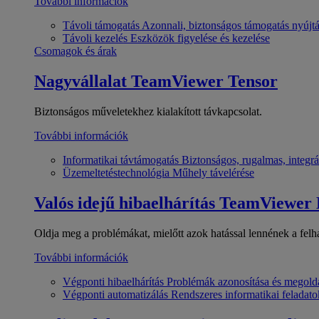
További információk
Távoli támogatás
Azonnali, biztonságos támogatás nyújt
Távoli kezelés
Eszközök figyelése és kezelése
Csomagok és árak
Nagyvállalat
TeamViewer Tensor
Biztonságos műveletekhez kialakított távkapcsolat.
További információk
Informatikai távtámogatás
Biztonságos, rugalmas, integrá
Üzemeltetéstechnológia
Műhely távelérése
Valós idejű hibaelhárítás
TeamViewer
Oldja meg a problémákat, mielőtt azok hatással lennének a felh
További információk
Végponti hibaelhárítás
Problémák azonosítása és megold
Végponti automatizálás
Rendszeres informatikai feladato