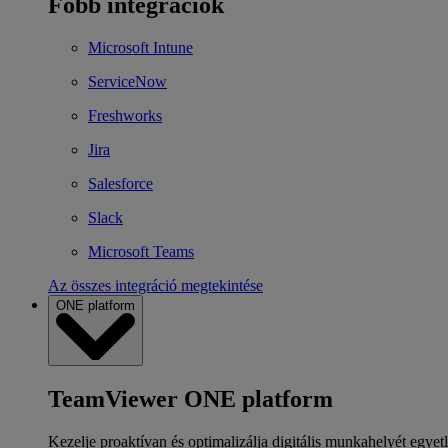
Főbb integrációk
Microsoft Intune
ServiceNow
Freshworks
Jira
Salesforce
Slack
Microsoft Teams
Az összes integráció megtekintése
ONE platform
TeamViewer ONE platform
Kezelje proaktívan és optimalizálja digitális munkahelyét egyet