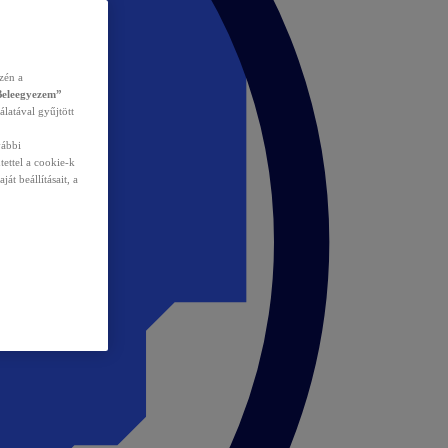
zén a
Beleegyezem”
álatával gyűjtött
vábbi
tettel a cookie-k
át beállításait, a