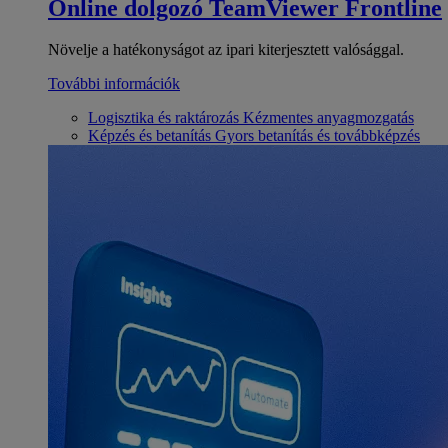
Online dolgozó
TeamViewer Frontline
Növelje a hatékonyságot az ipari kiterjesztett valósággal.
További információk
Logisztika és raktározás
Kézmentes anyagmozgatás
Képzés és betanítás
Gyors betanítás és továbbképzés