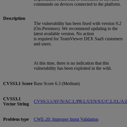
commands on devices connected to the platform.
Description
The vulnerability has been fixed with version 9.2
(On-Premises). We recommend updating to the
latest available version. No action
is required for TeamViewer DEX SaaS customers
and users.
At this time, there is no indication that this
vulnerability has been exploited in the wild.
CVSS3.1
Score
Base Score 6.3 (Medium)
CVSS3.1
CVSS:3.1/AV:N/AC:L/PR:L/UI:N/S:U/C:L/I:L/A:
Vector String
Problem type
CWE-20: Improper Input Validation