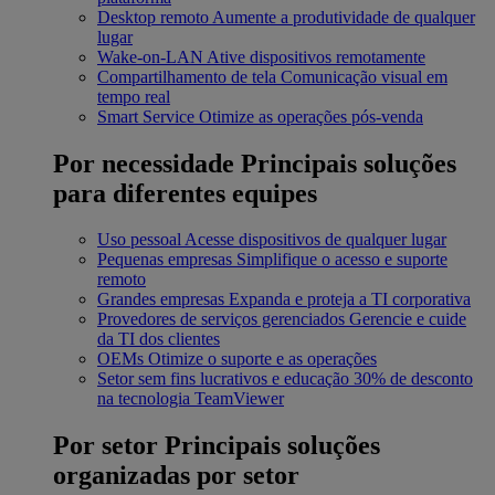
Desktop remoto
Aumente a produtividade de qualquer
lugar
Wake-on-LAN
Ative dispositivos remotamente
Compartilhamento de tela
Comunicação visual em
tempo real
Smart Service
Otimize as operações pós-venda
Por necessidade
Principais soluções
para diferentes equipes
Uso pessoal
Acesse dispositivos de qualquer lugar
Pequenas empresas
Simplifique o acesso e suporte
remoto
Grandes empresas
Expanda e proteja a TI corporativa
Provedores de serviços gerenciados
Gerencie e cuide
da TI dos clientes
OEMs
Otimize o suporte e as operações
Setor sem fins lucrativos e educação
30% de desconto
na tecnologia TeamViewer
Por setor
Principais soluções
organizadas por setor