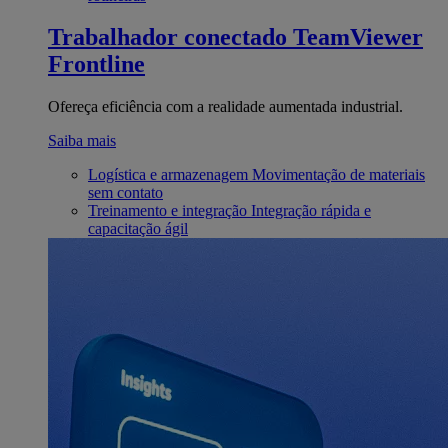
Trabalhador conectado
TeamViewer
Frontline
Ofereça eficiência com a realidade aumentada industrial.
Saiba mais
Logística e armazenagem
Movimentação de materiais
sem contato
Treinamento e integração
Integração rápida e
capacitação ágil