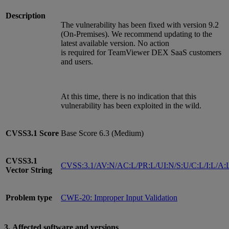
Description
The vulnerability has been fixed with version 9.2
(On-Premises). We recommend updating to the
latest available version. No action
is required for TeamViewer DEX SaaS customers
and users.
At this time, there is no indication that this
vulnerability has been exploited in the wild.
CVSS3.1
Score
Base Score 6.3 (Medium)
CVSS3.1
CVSS:3.1/AV:N/AC:L/PR:L/UI:N/S:U/C:L/I:L/A:
Vector String
Problem type
CWE-20: Improper Input Validation
3. Affected software and versions