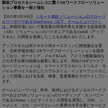
製造プロセスをシームレスに繋ぐARワークフローソリュー
ション事業を一段と強化
【2021年3月16日】
リモート接続ソリューションのグローバ
ルリーダーであるTeamViewer（以下、チームビューワー）
は、
米国市場において製造業の現場作業を支援する拡張現実
（AR）ソリューションのパイオニアであるUpskill（アップ
スキル）の買収を発表したことをお知らせいたします。
アップスキルは米テキサス州オースティンに開発拠点を置
き、北米市場全域にARワークフローソリューションを提供
しており、ボーイング、メルクKGaA、アメリカ船級協会な
どの大手企業や組織を顧客に有します。同社のARワークフ
ローソリューションは、スマートグラスやハンドヘルド・モ
バイルデバイスを介したリアルタイム・インターフェースに
よって現場における生産、検査、監査業務をサポートしてい
ます。
チームビューワーは、昨年、欧州におけるデジタルワークフ
ローおよびARソリューションのリーディング・カンパニー
であるUbimax（ユビマックス）の買収を実現し、DHL、シ
ーメンス、コカ・コーラといった業界の大手企業にサービス