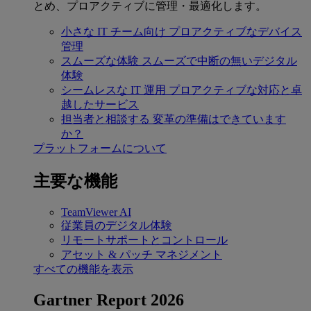
とめ、プロアクティブに管理・最適化します。
小さな IT チーム向け
プロアクティブなデバイス
管理
スムーズな体験
スムーズで中断の無いデジタル
体験
シームレスな IT 運用
プロアクティブな対応と卓
越したサービス
担当者と相談する
変革の準備はできています
か？
プラットフォームについて
主要な機能
TeamViewer AI
従業員のデジタル体験
リモートサポートとコントロール
アセット & パッチ マネジメント
すべての機能を表示
Gartner Report 2026