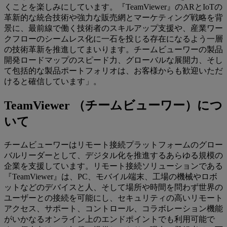
くことを楽しみにしています。『TeamViewer』のARとIoTの
革新的な統合技術や強力な販売網とマーケティング戦略を背
景に、最前線で働く技術者のスキルアップ支援や、産業ワー
クフローのシームレス化に一石を投じる存在になるよう一層
の技術革新を推進してまいります。チームビューワーの製品
開発ロードマップのスピード力、グローバルな展開力、そし
て包括的な製品ポートフォリオは、お客様からも歓迎いただ
けると確信しています」。
TeamViewer （チームビューワー）につ
いて
チームビューワーはリモート接続プラットフォームのグロー
バルリーダーとして、デジタル化を推進するあらゆる規模の
企業を支援しています。リモート接続ソリューションである
『TeamViewer』は、PC、モバイル端末、工場の機械やロボ
ットなどのデバイスと人、そして場所や時間を問わず世界の
ユーザーとの接続を可能にし、セキュリティの高いリモート
アクセス、サポート、コントロール、コラボレーション機能
がいかなるオンライン上のエンドポイントでも利用可能で