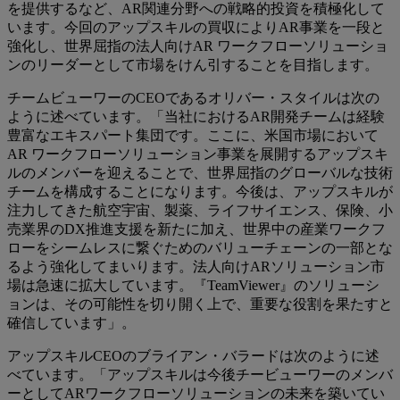
を提供するなど、AR関連分野への戦略的投資を積極化して
います。今回のアップスキルの買収によりAR事業を一段と
強化し、世界屈指の法人向けAR ワークフローソリューショ
ンのリーダーとして市場をけん引することを目指します。
チームビューワーのCEOであるオリバー・スタイルは次の
ように述べています。「当社におけるAR開発チームは経験
豊富なエキスパート集団です。ここに、米国市場において
AR ワークフローソリューション事業を展開するアップスキ
ルのメンバーを迎えることで、世界屈指のグローバルな技術
チームを構成することになります。今後は、アップスキルが
注力してきた航空宇宙、製薬、ライフサイエンス、保険、小
売業界のDX推進支援を新たに加え、世界中の産業ワークフ
ローをシームレスに繋ぐためのバリューチェーンの一部とな
るよう強化してまいります。法人向けARソリューション市
場は急速に拡大しています。『TeamViewer』のソリューシ
ョンは、その可能性を切り開く上で、重要な役割を果たすと
確信しています」。
アップスキルCEOのブライアン・バラードは次のように述
べています。「アップスキルは今後チービューワーのメンバ
ーとしてARワークフローソリューションの未来を築いてい