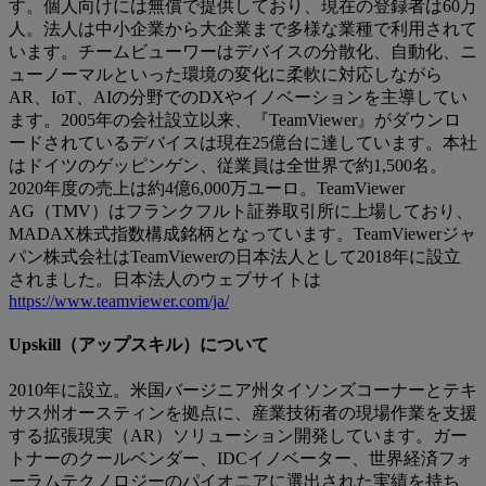
す。個人向けには無償で提供しており、現在の登録者は60万
人。法人は中小企業から大企業まで多様な業種で利用されて
います。チームビューワーはデバイスの分散化、自動化、ニ
ューノーマルといった環境の変化に柔軟に対応しながら
AR、IoT、AIの分野でのDXやイノベーションを主導してい
ます。2005年の会社設立以来、『TeamViewer』がダウンロ
ードされているデバイスは現在25億台に達しています。本社
はドイツのゲッピンゲン、従業員は全世界で約1,500名。
2020年度の売上は約4億6,000万ユーロ。TeamViewer
AG（TMV）はフランクフルト証券取引所に上場しており、
MADAX株式指数構成銘柄となっています。TeamViewerジャ
パン株式会社はTeamViewerの日本法人として2018年に設立
されました。日本法人のウェブサイトは
https://www.teamviewer.com/ja/
Upskill（アップスキル）について
2010年に設立。米国バージニア州タイソンズコーナーとテキ
サス州オースティンを拠点に、産業技術者の現場作業を支援
する拡張現実（AR）ソリューション開発しています。ガー
トナーのクールベンダー、IDCイノベーター、世界経済フォ
ーラムテクノロジーのパイオニアに選出された実績を持ち、