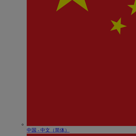
中国 - 中⽂（简体）