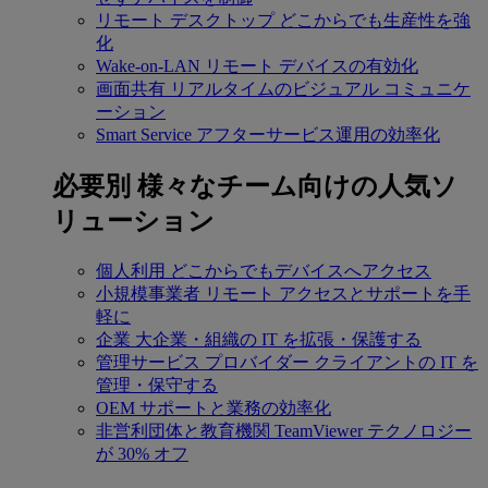
リモート デスクトップ
どこからでも生産性を強
化
Wake-on-LAN
リモート デバイスの有効化
画面共有
リアルタイムのビジュアル コミュニケ
ーション
Smart Service
アフターサービス運用の効率化
必要別
様々なチーム向けの人気ソ
リューション
個人利用
どこからでもデバイスへアクセス
小規模事業者
リモート アクセスとサポートを手
軽に
企業
大企業・組織の IT を拡張・保護する
管理サービス プロバイダー
クライアントの IT を
管理・保守する
OEM
サポートと業務の効率化
非営利団体と教育機関
TeamViewer テクノロジー
が 30% オフ