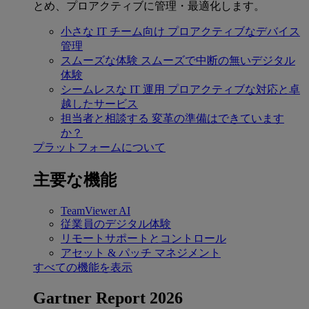
とめ、プロアクティブに管理・最適化します。
小さな IT チーム向け
プロアクティブなデバイス
管理
スムーズな体験
スムーズで中断の無いデジタル
体験
シームレスな IT 運用
プロアクティブな対応と卓
越したサービス
担当者と相談する
変革の準備はできています
か？
プラットフォームについて
主要な機能
TeamViewer AI
従業員のデジタル体験
リモートサポートとコントロール
アセット & パッチ マネジメント
すべての機能を表示
Gartner Report 2026