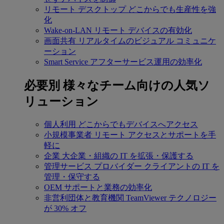
リモート デスクトップ
どこからでも生産性を強
化
Wake-on-LAN
リモート デバイスの有効化
画面共有
リアルタイムのビジュアル コミュニケ
ーション
Smart Service
アフターサービス運用の効率化
必要別
様々なチーム向けの人気ソ
リューション
個人利用
どこからでもデバイスへアクセス
小規模事業者
リモート アクセスとサポートを手
軽に
企業
大企業・組織の IT を拡張・保護する
管理サービス プロバイダー
クライアントの IT を
管理・保守する
OEM
サポートと業務の効率化
非営利団体と教育機関
TeamViewer テクノロジー
が 30% オフ