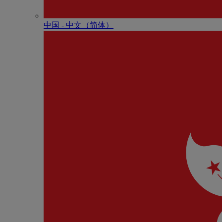
中国 - 中⽂（简体）