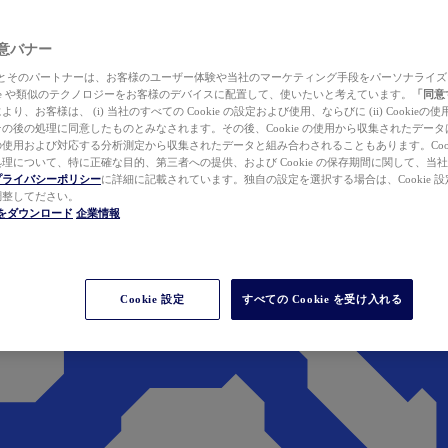
 同意バナー
ewer とそのパートナーは、お客様のユーザー体験や当社のマーケティング手段をパーソナライ
kie や類似のテクノロジーをお客様のデバイスに配置して、使いたいと考えています。
「同意
り、お客様は、 (i) 当社のすべての Cookie の設定および使用、ならびに (ii) Cookie
の後の処理に同意したものとみなされます。その後、Cookie の使用から収集されたデー
使用および対応する分析測定から収集されたデータと組み合わされることもあります。Cook
理について、特に正確な目的、第三者への提供、および Cookie の保存期間に関して、当
プライバシーポリシー
に詳細に記載されています。独自の設定を選択する場合は、Cookie 設定で
調整してださい。
werをダウンロード
企業情報
Cookie 設定
すべての Cookie を受け入れる