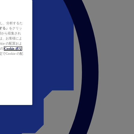
ズし、分析するた
する」
をクリッ
の使用から収集され
タは、お客様によ
ie の配置およ
社の
Cookie ポリ
Cookie の配