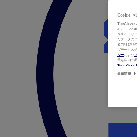
Cookie
TeamVi
めに、Coo
クすることによ
たデータのそ
る当社製品の
びデータの処
シー
および
置を自由に
TeamVie
企業情報