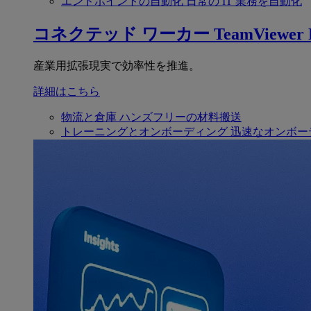
エンドポイントの自動化
日常の IT 業務を自動化
コネクテッド ワーカー
TeamViewer F
産業用拡張現実で効率性を推進。
詳細はこちら
物流と倉庫
ハンズフリーの材料搬送
トレーニングとオンボーディング
迅速なオンボー