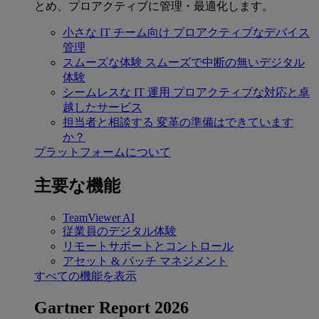
とめ、プロアクティブに管理・最適化します。
小さな IT チーム向け
プロアクティブなデバイス
管理
スムーズな体験
スムーズで中断の無いデジタル
体験
シームレスな IT 運用
プロアクティブな対応と卓
越したサービス
担当者と相談する
変革の準備はできています
か？
プラットフォームについて
主要な機能
TeamViewer AI
従業員のデジタル体験
リモートサポートとコントロール
アセット & パッチ マネジメント
すべての機能を表示
Gartner Report 2026