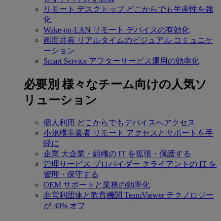
リモート デスクトップ
どこからでも生産性を強
化
Wake-on-LAN
リモート デバイスの有効化
画面共有
リアルタイムのビジュアル コミュニケ
ーション
Smart Service
アフターサービス運用の効率化
必要別
様々なチーム向けの人気ソ
リューション
個人利用
どこからでもデバイスへアクセス
小規模事業者
リモート アクセスとサポートを手
軽に
企業
大企業・組織の IT を拡張・保護する
管理サービス プロバイダー
クライアントの IT を
管理・保守する
OEM
サポートと業務の効率化
非営利団体と教育機関
TeamViewer テクノロジー
が 30% オフ