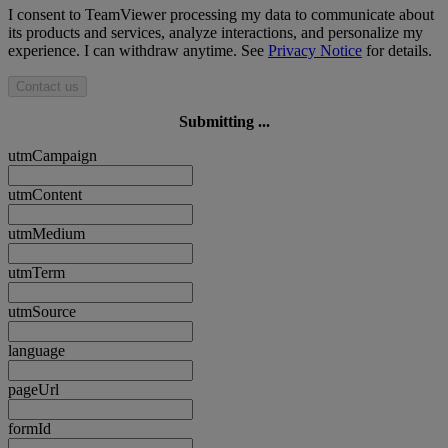
I consent to TeamViewer processing my data to communicate about
its products and services, analyze interactions, and personalize my
experience. I can withdraw anytime. See
Privacy Notice
for details.
Contact us
Submitting ...
utmCampaign
utmContent
utmMedium
utmTerm
utmSource
language
pageUrl
formId