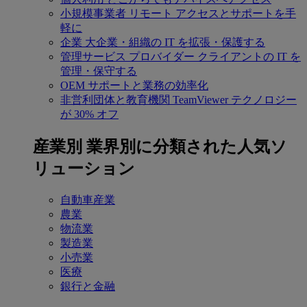
小規模事業者
リモート アクセスとサポートを手
軽に
企業
大企業・組織の IT を拡張・保護する
管理サービス プロバイダー
クライアントの IT を
管理・保守する
OEM
サポートと業務の効率化
非営利団体と教育機関
TeamViewer テクノロジー
が 30% オフ
産業別
業界別に分類された人気ソ
リューション
自動車産業
農業
物流業
製造業
小売業
医療
銀行と金融