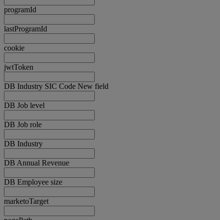
programId
lastProgramId
cookie
jwtToken
DB Industry SIC Code New field
DB Job level
DB Job role
DB Industry
DB Annual Revenue
DB Employee size
marketoTarget