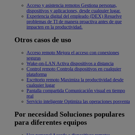
Acceso y asistencia remotos
Gestiona personas,
dispositivos y aplicaciones, desde cualquier lugar.
Experiencia digital del empleado (DEX)
Resuelve
problemas de TI de manera proactiva antes de que
impacten en la productividad.
Otros casos de uso
Acceso remoto
Mejora el acceso con conexiones
seguras
Wake-on-LAN
Activa dispositivos a distancia
Control remoto
Controla dispositivos en cualquier
plataforma
Escritorio remoto
Maximiza la productividad desde
cualquier lugar
Pantalla compartida
Comunicación visual en tiempo
real
Servicio inteligente
Optimiza las operaciones posventa
Por necesidad
Soluciones populares
para diferentes equipos