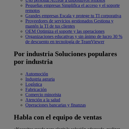
Uso personal
Accede a dispositivos remotos
Pequeñas empresas
Simplifica el acceso y el soporte
remotos
Grandes empresas
Escala y protege tu TI corporativa
Proveedores de servicios gestionados
Gestiona y
mantén la TI de tus clientes
OEM
Optimiza el soporte y las operaciones
Organizaciones educativas y sin ánimo de lucro
30 %
de descuento en tecnología de TeamViewer
Por industria
Soluciones populares
por industria
Automoción
Industria agraria
Logística
Fabricación
Comercio minorista
Atención a la salud
Operaciones bancarias y finanzas
Habla con el equipo de ventas