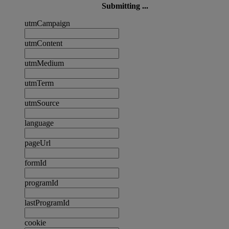
Submitting ...
utmCampaign
utmContent
utmMedium
utmTerm
utmSource
language
pageUrl
formId
programId
lastProgramId
cookie