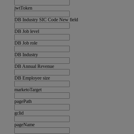
jwtToken
DB Industry SIC Code New field
DB Job level
DB Job role
DB Industry
DB Annual Revenue
DB Employee size
marketoTarget
pagePath
gclid
pageName