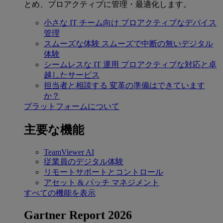
とめ、プロアクティブに管理・最適化します。
小さな IT チーム向け
プロアクティブなデバイス
管理
スムーズな体験
スムーズで中断の無いデジタル
体験
シームレスな IT 運用
プロアクティブな対応と卓
越したサービス
担当者と相談する
変革の準備はできています
か？
プラットフォームについて
主要な機能
TeamViewer AI
従業員のデジタル体験
リモートサポートとコントロール
アセット & パッチ マネジメント
すべての機能を表示
Gartner Report 2026