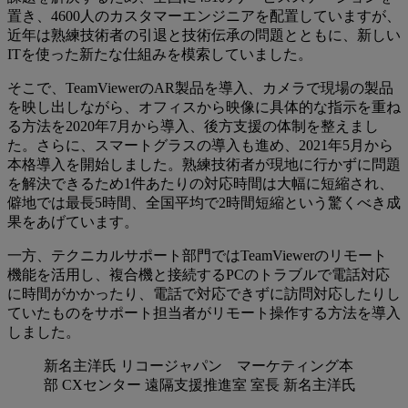
置き、4600人のカスタマーエンジニアを配置していますが、
近年は熟練技術者の引退と技術伝承の問題とともに、新しい
ITを使った新たな仕組みを模索していました。
そこで、TeamViewerのAR製品を導入、カメラで現場の製品
を映し出しながら、オフィスから映像に具体的な指示を重ね
る方法を2020年7月から導入、後方支援の体制を整えまし
た。さらに、スマートグラスの導入も進め、2021年5月から
本格導入を開始しました。熟練技術者が現地に行かずに問題
を解決できるため1件あたりの対応時間は大幅に短縮され、
僻地では最長5時間、全国平均で2時間短縮という驚くべき成
果をあげています。
一方、テクニカルサポート部門ではTeamViewerのリモート
機能を活用し、複合機と接続するPCのトラブルで電話対応
に時間がかかったり、電話で対応できずに訪問対応したりし
ていたものをサポート担当者がリモート操作する方法を導入
しました。
新名主洋氏
リコージャパン マーケティング本
部 CXセンター 遠隔支援推進室 室長 新名主洋氏