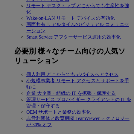
リモート デスクトップ
どこからでも生産性を強
化
Wake-on-LAN
リモート デバイスの有効化
画面共有
リアルタイムのビジュアル コミュニケ
ーション
Smart Service
アフターサービス運用の効率化
必要別
様々なチーム向けの人気ソ
リューション
個人利用
どこからでもデバイスへアクセス
小規模事業者
リモート アクセスとサポートを手
軽に
企業
大企業・組織の IT を拡張・保護する
管理サービス プロバイダー
クライアントの IT を
管理・保守する
OEM
サポートと業務の効率化
非営利団体と教育機関
TeamViewer テクノロジー
が 30% オフ