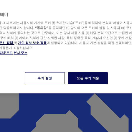
 배너
wer와 그 파트너는 사용자의 기기에 쿠키 및 유사한 기술("쿠키")을 배치하여 분석과 더불어 사용
개인 맞춤화하고자 합니다.
“동의함”
을 클릭하면 (i) 당사의 모든 쿠키의 설정 및 사용과 (ii) 
후속 처리에 동의하는 것으로 간주되며, 이는 당사 제품 사용 및 해당 분석 수단으로 수집된 
 쿠키 배치 및 데이터 처리에 관한 자세한 사항, 특히 정확한 목적, 제삼자 수신인 및 쿠키 저장
쿠키 정책
및
개인 정보 보호 정책
에 설명되어 있습니다. 사용자 기본 설정을 직접 선택하려면
 자유롭게 조정하십시오.
er 다운로드
본사 주소
쿠키 설정
모든 쿠키 허용