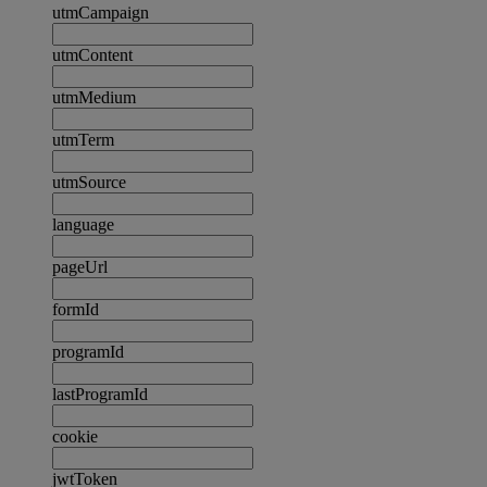
utmCampaign
utmContent
utmMedium
utmTerm
utmSource
language
pageUrl
formId
programId
lastProgramId
cookie
jwtToken