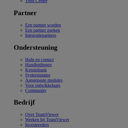
Trust Center
Partner
Een partner worden
Een partner zoeken
Integratiepartners
Ondersteuning
Hulp en contact
Handleidingen
Kennisbank
Systeemstatus
Aangepaste modules
Voor ontwikkelaars
Community
Bedrijf
Over TeamViewer
Werken bij TeamViewer
Investeerders