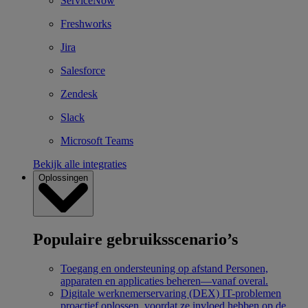
ServiceNow
Freshworks
Jira
Salesforce
Zendesk
Slack
Microsoft Teams
Bekijk alle integraties
Oplossingen
Populaire gebruiksscenario’s
Toegang en ondersteuning op afstand
Personen,
apparaten en applicaties beheren—vanaf overal.
Digitale werknemerservaring (DEX)
IT-problemen
proactief oplossen, voordat ze invloed hebben op de