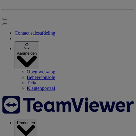
Contact salesafdeling
Aanmelden
Open web-app
Beheerconsole
Ticket
Klantenportaal
Producten