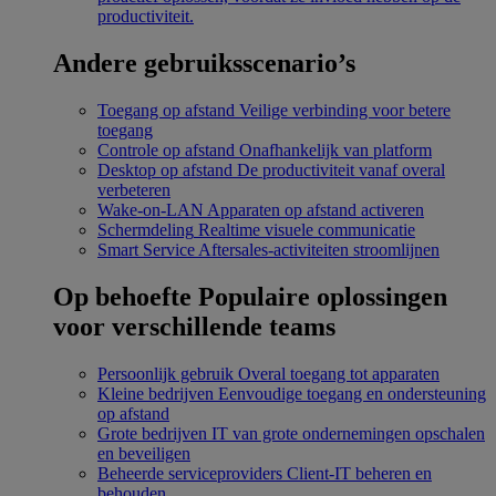
productiviteit.
Andere gebruiksscenario’s
Toegang op afstand
Veilige verbinding voor betere
toegang
Controle op afstand
Onafhankelijk van platform
Desktop op afstand
De productiviteit vanaf overal
verbeteren
Wake-on-LAN
Apparaten op afstand activeren
Schermdeling
Realtime visuele communicatie
Smart Service
Aftersales-activiteiten stroomlijnen
Op behoefte
Populaire oplossingen
voor verschillende teams
Persoonlijk gebruik
Overal toegang tot apparaten
Kleine bedrijven
Eenvoudige toegang en ondersteuning
op afstand
Grote bedrijven
IT van grote ondernemingen opschalen
en beveiligen
Beheerde serviceproviders
Client-IT beheren en
behouden