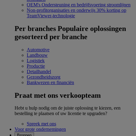
OEM's
Ondersteuning en bedrijfsvoering stroomlijnen
Non-profitorganisaties en onderwijs
30% korting op
TeamViewer-technologie
Per branches
Populaire oplossingen
gesorteerd per branche
Automotive
Landbouw
Logistiek
Productie
Detailhandel
Gezondheidszorg
Bankwezen en financiën
Praat met ons verkoopteam
Hebt u hulp nodig om de juiste oplossing te kiezen, een
bestelling te plaatsen of uw licentie te upgraden?
Spreek met ons
Voor grote ondernemingen
Bronnen