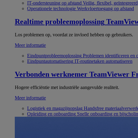
IT-ondersteuning op afstand
Veilig, flexibel, geïntegreerd
Operationele technologie
Werkvloertoegang op afstand
Realtime probleemoplossing
TeamVie
Los problemen op, voordat ze invloed hebben op gebruikers.
Meer informatie
Eindpuntprobleemoplossing
Problemen identificeren en 
Eindpuntautomatisering
IT-routinetaken automatiseren
Verbonden werknemer
TeamViewer Fr
Hogere efficiëntie met industriële aangevulde realiteit.
Meer informatie
Logistiek en magazijnopslag
Handsfree materiaalverwer
Opleiding en onboarding
Snelle onboarding en bijscholi