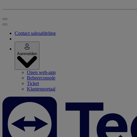
Contact salesafdeling
Aanmelden
Open web-app
Beheerconsole
Ticket
Klantenportaal