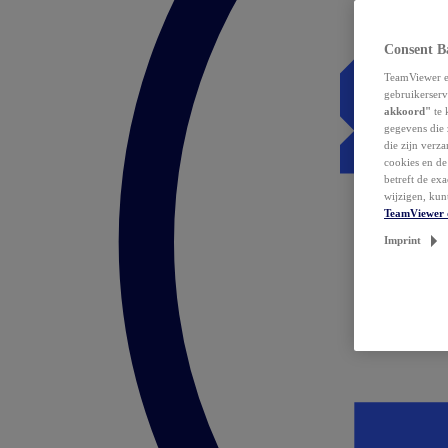
Consent B
TeamViewer en
gebruikerserv
akkoord"
te 
gegevens die 
die zijn verz
cookies en d
betreft de ex
wijzigen, kun
TeamViewer 
Imprint