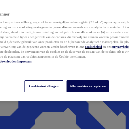
anner
 haar partners willen graag cookies en soortgelijke technologieën ("Cookie") op uw apparaat p
aring en onze marketingmaatregelen te personaliseren, evenals voor analytische doeleinden. Do
klikken, stemt u in met (i) onze instelling en het gebruik van alle cookies en (ii) onze verdere v
zijn verzameld tijdens het gebruik van de cookies, die vervolgens kunnen worden gecombineer
ameld tijdens uw gebruik van onze producten en de bijbehorende analytische maatregelen. De pla
e verwerking van de gegevens worden verder beschreven in ons
cookiebeleid
en ons
privacybele
acte doeleinden, de ontvangers van de cookies en de duur van de opslag van de cookies. Als u u
t u de plaatsing van cookies aanpassen in de Cookie-instellingen.
downloaden
Impressum
Cookie-instellingen
Alle cookies accepteren