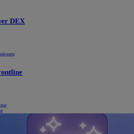
wer DEX
oplossen
ontline
king
ng