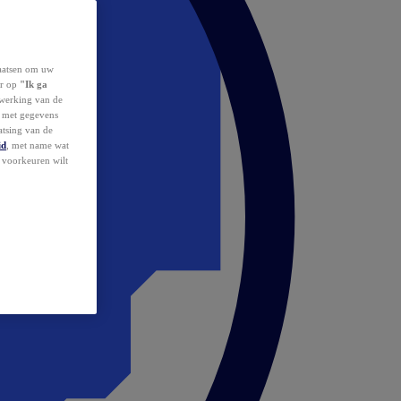
laatsen om uw
or op
"Ik ga
erwerking van de
d met gegevens
atsing van de
id
, met name wat
w voorkeuren wilt