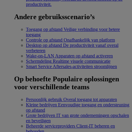
productiviteit.
Andere gebruiksscenario’s
Toegang op afstand
Veilige verbinding voor betere
toegang
Controle op afstand
Onafhankelijk van platform
Desktop op afstand
De productiviteit vanaf overal
verbeteren
Wake-on-LAN
Apparaten op afstand activeren
Schermdeling
Realtime visuele communicatie
Smart Service
Aftersales-activiteiten stroomlijnen
Op behoefte
Populaire oplossingen
voor verschillende teams
Persoonlijk gebruik
Overal toegang tot apparaten
Kleine bedrijven
Eenvoudige toegang en ondersteuning
op afstand
Grote bedrijven
IT van grote ondernemingen opschalen
en beveiligen
Beheerde serviceproviders
Client-IT beheren en
behouden