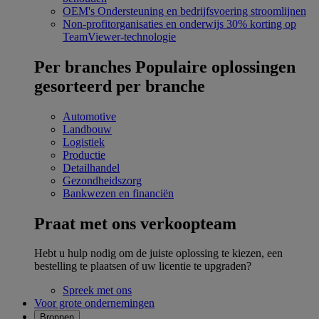
OEM's
Ondersteuning en bedrijfsvoering stroomlijnen
Non-profitorganisaties en onderwijs
30% korting op
TeamViewer-technologie
Per branches
Populaire oplossingen
gesorteerd per branche
Automotive
Landbouw
Logistiek
Productie
Detailhandel
Gezondheidszorg
Bankwezen en financiën
Praat met ons verkoopteam
Hebt u hulp nodig om de juiste oplossing te kiezen, een
bestelling te plaatsen of uw licentie te upgraden?
Spreek met ons
Voor grote ondernemingen
Bronnen