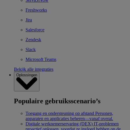
ServiceNow
Freshworks
Jira
Salesforce
Zendesk
Slack
Microsoft Teams
Bekijk alle integraties
Oplossingen
Populaire gebruiksscenario’s
Toegang en ondersteuning op afstand
Personen,
apparaten en applicaties beheren—vanaf overal.
Digitale werknemerservaring (DEX)
IT-problemen
proactief oplossen, voordat ze invloed hebben op de