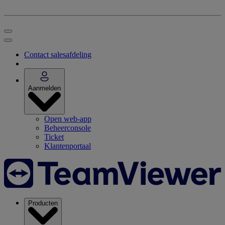
Contact salesafdeling
Aanmelden
Open web-app
Beheerconsole
Ticket
Klantenportaal
Producten