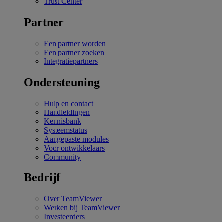
Trust Center
Partner
Een partner worden
Een partner zoeken
Integratiepartners
Ondersteuning
Hulp en contact
Handleidingen
Kennisbank
Systeemstatus
Aangepaste modules
Voor ontwikkelaars
Community
Bedrijf
Over TeamViewer
Werken bij TeamViewer
Investeerders