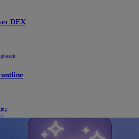
wer DEX
oplossen
ontline
king
ng