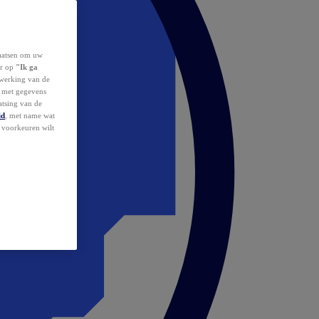
laatsen om uw
or op
"Ik ga
erwerking van de
d met gegevens
atsing van de
id
, met name wat
w voorkeuren wilt