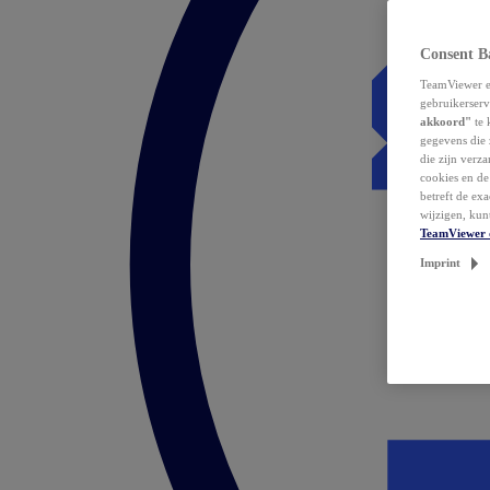
Consent B
TeamViewer en
gebruikerserv
akkoord"
te 
gegevens die 
die zijn verz
cookies en d
betreft de ex
wijzigen, kun
TeamViewer 
Imprint