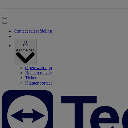
Contact salesafdeling
Aanmelden
Open web-app
Beheerconsole
Ticket
Klantenportaal