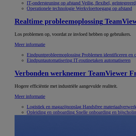
IT-ondersteuning op afstand
Veilig, flexibel, geïntegreerd
Operationele technologie
Werkvloertoegang op afstand
Realtime probleemoplossing
TeamVie
Los problemen op, voordat ze invloed hebben op gebruikers.
Meer informatie
Eindpuntprobleemoplossing
Problemen identificeren en 
Eindpuntautomatisering
IT-routinetaken automatiseren
Verbonden werknemer
TeamViewer Fr
Hogere efficiëntie met industriële aangevulde realiteit.
Meer informatie
Logistiek en magazijnopslag
Handsfree materiaalverwer
Opleiding en onboarding
Snelle onboarding en bijscholi