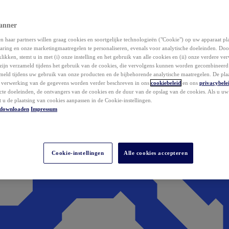
anner
 haar partners willen graag cookies en soortgelijke technologieën ("Cookie") op uw apparaat p
aring en onze marketingmaatregelen te personaliseren, evenals voor analytische doeleinden. Do
klikken, stemt u in met (i) onze instelling en het gebruik van alle cookies en (ii) onze verdere v
zijn verzameld tijdens het gebruik van de cookies, die vervolgens kunnen worden gecombineer
ameld tijdens uw gebruik van onze producten en de bijbehorende analytische maatregelen. De pla
e verwerking van de gegevens worden verder beschreven in ons
cookiebeleid
en ons
privacybele
acte doeleinden, de ontvangers van de cookies en de duur van de opslag van de cookies. Als u u
t u de plaatsing van cookies aanpassen in de Cookie-instellingen.
downloaden
Impressum
Cookie-instellingen
Alle cookies accepteren