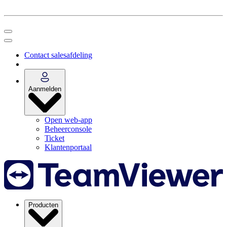
Contact salesafdeling
Aanmelden
Open web-app
Beheerconsole
Ticket
Klantenportaal
Producten