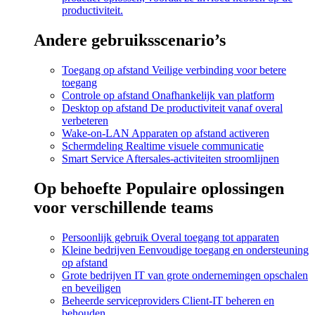
productiviteit.
Andere gebruiksscenario’s
Toegang op afstand
Veilige verbinding voor betere
toegang
Controle op afstand
Onafhankelijk van platform
Desktop op afstand
De productiviteit vanaf overal
verbeteren
Wake-on-LAN
Apparaten op afstand activeren
Schermdeling
Realtime visuele communicatie
Smart Service
Aftersales-activiteiten stroomlijnen
Op behoefte
Populaire oplossingen
voor verschillende teams
Persoonlijk gebruik
Overal toegang tot apparaten
Kleine bedrijven
Eenvoudige toegang en ondersteuning
op afstand
Grote bedrijven
IT van grote ondernemingen opschalen
en beveiligen
Beheerde serviceproviders
Client-IT beheren en
behouden