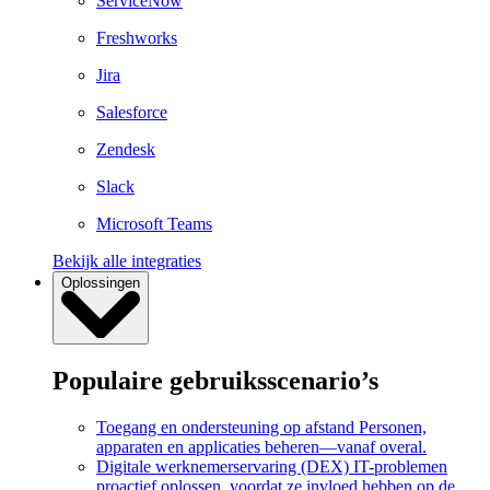
ServiceNow
Freshworks
Jira
Salesforce
Zendesk
Slack
Microsoft Teams
Bekijk alle integraties
Oplossingen
Populaire gebruiksscenario’s
Toegang en ondersteuning op afstand
Personen,
apparaten en applicaties beheren—vanaf overal.
Digitale werknemerservaring (DEX)
IT-problemen
proactief oplossen, voordat ze invloed hebben op de