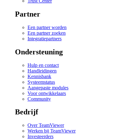
Trust Center
Partner
Een partner worden
Een partner zoeken
Integratiepartners
Ondersteuning
Hulp en contact
Handleidingen
Kennisbank
Systeemstatus
Aangepaste modules
Voor ontwikkelaars
Community
Bedrijf
Over TeamViewer
Werken bij TeamViewer
Investeerders