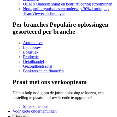
OEM's
Ondersteuning en bedrijfsvoering stroomlijnen
Non-profitorganisaties en onderwijs
30% korting op
TeamViewer-technologie
Per branches
Populaire oplossingen
gesorteerd per branche
Automotive
Landbouw
Logistiek
Productie
Detailhandel
Gezondheidszorg
Bankwezen en financiën
Praat met ons verkoopteam
Hebt u hulp nodig om de juiste oplossing te kiezen, een
bestelling te plaatsen of uw licentie te upgraden?
Spreek met ons
Voor grote ondernemingen
Bronnen