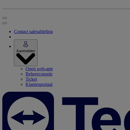
Contact salesafdeling
Aanmelden
Open web-app
Beheerconsole
Ticket
Klantenportaal