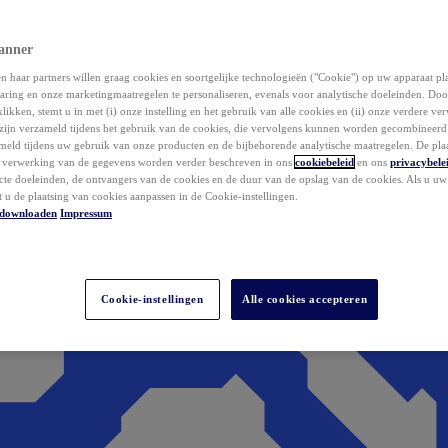
anner
 haar partners willen graag cookies en soortgelijke technologieën ("Cookie") op uw apparaat p
aring en onze marketingmaatregelen te personaliseren, evenals voor analytische doeleinden. Do
klikken, stemt u in met (i) onze instelling en het gebruik van alle cookies en (ii) onze verdere v
zijn verzameld tijdens het gebruik van de cookies, die vervolgens kunnen worden gecombineer
ameld tijdens uw gebruik van onze producten en de bijbehorende analytische maatregelen. De pla
e verwerking van de gegevens worden verder beschreven in ons
cookiebeleid
en ons
privacybele
acte doeleinden, de ontvangers van de cookies en de duur van de opslag van de cookies. Als u u
t u de plaatsing van cookies aanpassen in de Cookie-instellingen.
downloaden
Impressum
Cookie-instellingen
Alle cookies accepteren