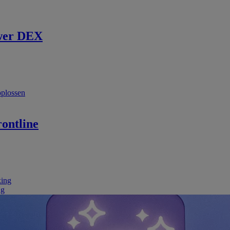
wer DEX
oplossen
ontline
king
ng