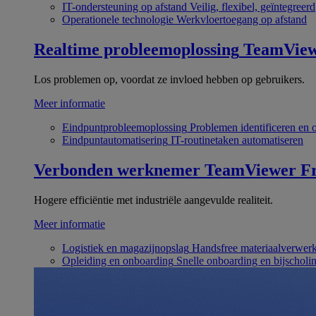
IT-ondersteuning op afstand
Veilig, flexibel, geïntegreerd
Operationele technologie
Werkvloertoegang op afstand
Realtime probleemoplossing
TeamVie
Los problemen op, voordat ze invloed hebben op gebruikers.
Meer informatie
Eindpuntprobleemoplossing
Problemen identificeren en 
Eindpuntautomatisering
IT-routinetaken automatiseren
Verbonden werknemer
TeamViewer Fr
Hogere efficiëntie met industriële aangevulde realiteit.
Meer informatie
Logistiek en magazijnopslag
Handsfree materiaalverwer
Opleiding en onboarding
Snelle onboarding en bijscholi