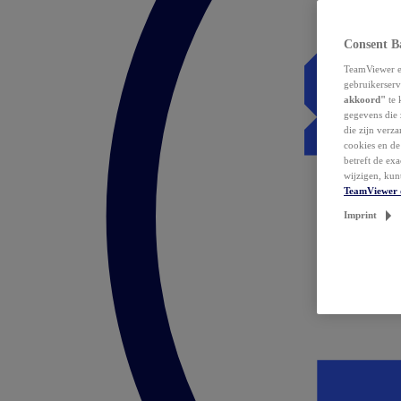
Consent B
TeamViewer en
gebruikerserv
akkoord"
te 
gegevens die 
die zijn verz
cookies en d
betreft de ex
wijzigen, kun
TeamViewer 
Imprint