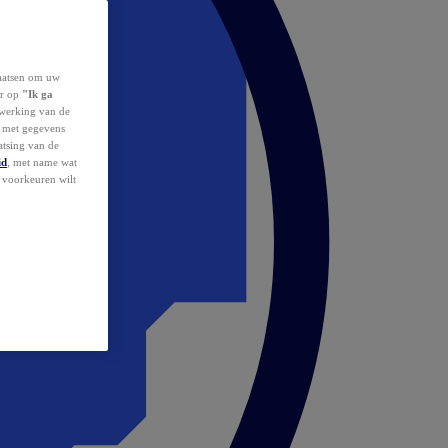
laatsen om uw
or op
"Ik ga
erwerking van de
d met gegevens
atsing van de
id
, met name wat
w voorkeuren wilt