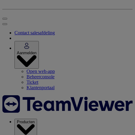
Contact salesafdeling
Aanmelden
Open web-app
Beheerconsole
Ticket
Klantenportaal
Producten