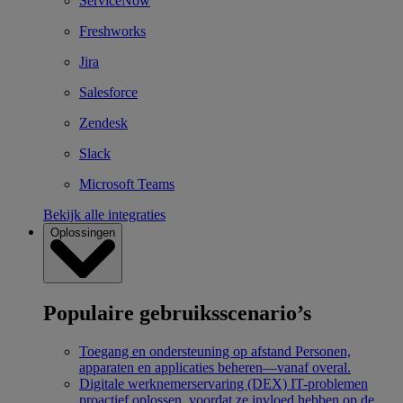
ServiceNow
Freshworks
Jira
Salesforce
Zendesk
Slack
Microsoft Teams
Bekijk alle integraties
Oplossingen
Populaire gebruiksscenario’s
Toegang en ondersteuning op afstand
Personen,
apparaten en applicaties beheren—vanaf overal.
Digitale werknemerservaring (DEX)
IT-problemen
proactief oplossen, voordat ze invloed hebben op de