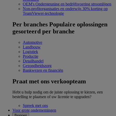
OEM's
Ondersteuning en bedrijfsvoering stroomlijnen
Non-profitorganisaties en onderwijs
30% korting op
TeamViewer-technologie
Per branches
Populaire oplossingen
gesorteerd per branche
Automotive
Landbouw
Logistiek
Productie
Detailhandel
Gezondheidszorg
Bankwezen en financiën
Praat met ons verkoopteam
Hebt u hulp nodig om de juiste oplossing te kiezen, een
bestelling te plaatsen of uw licentie te upgraden?
Spreek met ons
Voor grote ondernemingen
Bronnen