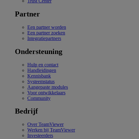
Trust Center
Partner
Een partner worden
Een partner zoeken
Integratiepartners
Ondersteuning
Hulp en contact
Handleidingen
Kennisbank
Systeemstatus
Aangepaste modules
Voor ontwikkelaars
Community
Bedrijf
Over TeamViewer
Werken bij TeamViewer
Investeerders