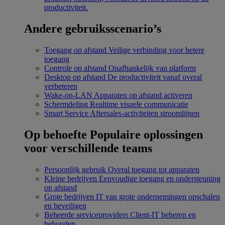
productiviteit.
Andere gebruiksscenario’s
Toegang op afstand
Veilige verbinding voor betere
toegang
Controle op afstand
Onafhankelijk van platform
Desktop op afstand
De productiviteit vanaf overal
verbeteren
Wake-on-LAN
Apparaten op afstand activeren
Schermdeling
Realtime visuele communicatie
Smart Service
Aftersales-activiteiten stroomlijnen
Op behoefte
Populaire oplossingen
voor verschillende teams
Persoonlijk gebruik
Overal toegang tot apparaten
Kleine bedrijven
Eenvoudige toegang en ondersteuning
op afstand
Grote bedrijven
IT van grote ondernemingen opschalen
en beveiligen
Beheerde serviceproviders
Client-IT beheren en
behouden