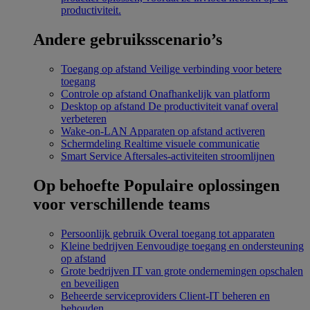
productiviteit.
Andere gebruiksscenario’s
Toegang op afstand
Veilige verbinding voor betere
toegang
Controle op afstand
Onafhankelijk van platform
Desktop op afstand
De productiviteit vanaf overal
verbeteren
Wake-on-LAN
Apparaten op afstand activeren
Schermdeling
Realtime visuele communicatie
Smart Service
Aftersales-activiteiten stroomlijnen
Op behoefte
Populaire oplossingen
voor verschillende teams
Persoonlijk gebruik
Overal toegang tot apparaten
Kleine bedrijven
Eenvoudige toegang en ondersteuning
op afstand
Grote bedrijven
IT van grote ondernemingen opschalen
en beveiligen
Beheerde serviceproviders
Client-IT beheren en
behouden