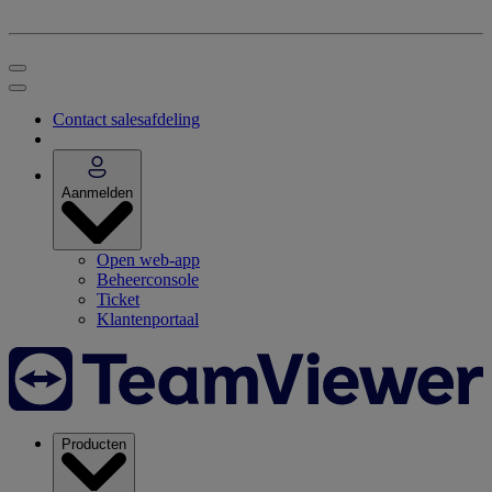
Contact salesafdeling
Aanmelden
Open web-app
Beheerconsole
Ticket
Klantenportaal
Producten