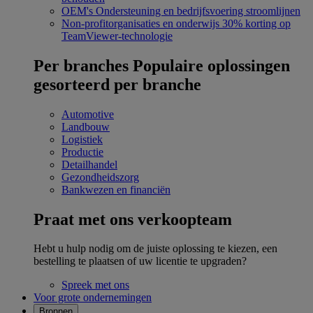
OEM's
Ondersteuning en bedrijfsvoering stroomlijnen
Non-profitorganisaties en onderwijs
30% korting op
TeamViewer-technologie
Per branches
Populaire oplossingen
gesorteerd per branche
Automotive
Landbouw
Logistiek
Productie
Detailhandel
Gezondheidszorg
Bankwezen en financiën
Praat met ons verkoopteam
Hebt u hulp nodig om de juiste oplossing te kiezen, een
bestelling te plaatsen of uw licentie te upgraden?
Spreek met ons
Voor grote ondernemingen
Bronnen