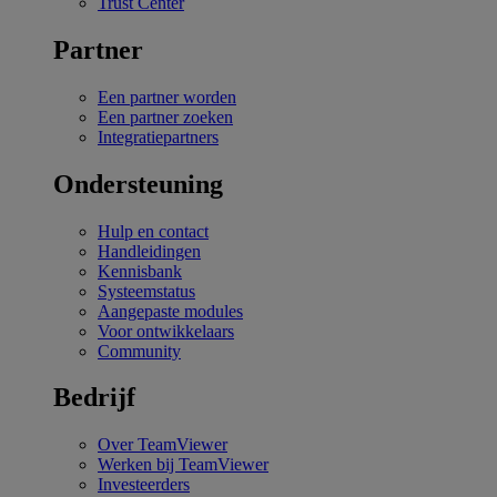
Trust Center
Partner
Een partner worden
Een partner zoeken
Integratiepartners
Ondersteuning
Hulp en contact
Handleidingen
Kennisbank
Systeemstatus
Aangepaste modules
Voor ontwikkelaars
Community
Bedrijf
Over TeamViewer
Werken bij TeamViewer
Investeerders