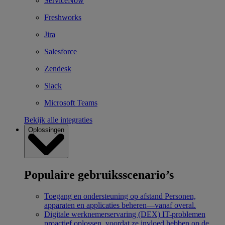
ServiceNow
Freshworks
Jira
Salesforce
Zendesk
Slack
Microsoft Teams
Bekijk alle integraties
Oplossingen
Populaire gebruiksscenario’s
Toegang en ondersteuning op afstand
Personen,
apparaten en applicaties beheren—vanaf overal.
Digitale werknemerservaring (DEX)
IT-problemen
proactief oplossen, voordat ze invloed hebben op de