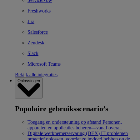
ServiceNow
Freshworks
Jira
Salesforce
Zendesk
Slack
Microsoft Teams
Bekijk alle integraties
Oplossingen
Populaire gebruiksscenario’s
Toegang en ondersteuning op afstand
Personen,
apparaten en applicaties beheren—vanaf overal.
Digitale werknemerservaring (DEX)
IT-problemen
proactief oplossen, voordat ze invloed hebben op de