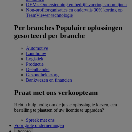
OEM's
Ondersteuning en bedrijfsvoering stroomlijnen
Non-profitorganisaties en onderwijs
30% korting op
TeamViewer-technologie
Per branches
Populaire oplossingen
gesorteerd per branche
Automotive
Landbouw
Logistiek
Productie
Detailhandel
Gezondheidszorg
Bankwezen en financiën
Praat met ons verkoopteam
Hebt u hulp nodig om de juiste oplossing te kiezen, een
bestelling te plaatsen of uw licentie te upgraden?
Spreek met ons
Voor grote ondernemingen
Bronnen