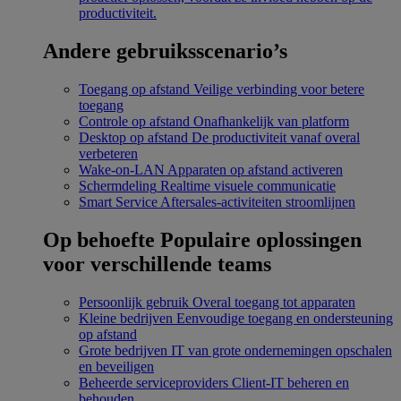
productiviteit.
Andere gebruiksscenario’s
Toegang op afstand
Veilige verbinding voor betere
toegang
Controle op afstand
Onafhankelijk van platform
Desktop op afstand
De productiviteit vanaf overal
verbeteren
Wake-on-LAN
Apparaten op afstand activeren
Schermdeling
Realtime visuele communicatie
Smart Service
Aftersales-activiteiten stroomlijnen
Op behoefte
Populaire oplossingen
voor verschillende teams
Persoonlijk gebruik
Overal toegang tot apparaten
Kleine bedrijven
Eenvoudige toegang en ondersteuning
op afstand
Grote bedrijven
IT van grote ondernemingen opschalen
en beveiligen
Beheerde serviceproviders
Client-IT beheren en
behouden