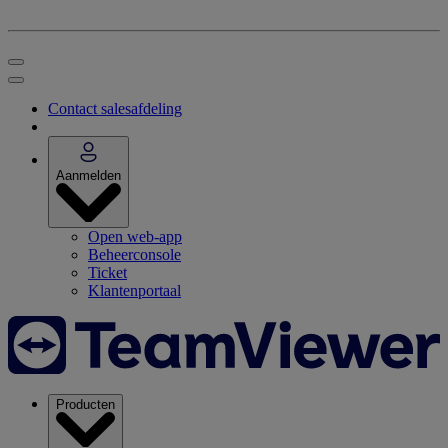
Contact salesafdeling
Aanmelden
Open web-app
Beheerconsole
Ticket
Klantenportaal
Producten