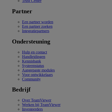
Trust Center
Partner
Een partner worden
Een partner zoeken
Integratiepartners
Ondersteuning
Hulp en contact
Handleidingen
Kennisbank
Systeemstatus
Aangepaste modules
Voor ontwikkelaars
Community
Bedrijf
Over TeamViewer
Werken bij TeamViewer
Investeerders