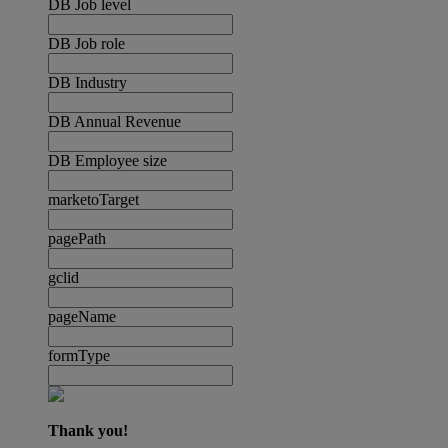
DB Job level
DB Job role
DB Industry
DB Annual Revenue
DB Employee size
marketoTarget
pagePath
gclid
pageName
formType
Thank you!