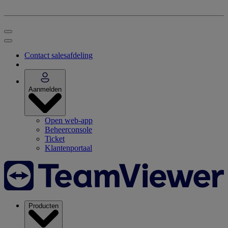
Contact salesafdeling
Aanmelden
Open web-app
Beheerconsole
Ticket
Klantenportaal
Producten