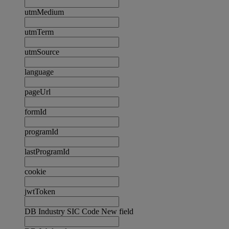
utmMedium
utmTerm
utmSource
language
pageUrl
formId
programId
lastProgramId
cookie
jwtToken
DB Industry SIC Code New field