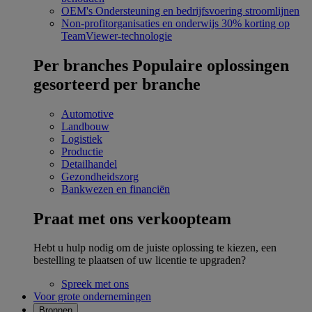
OEM's
Ondersteuning en bedrijfsvoering stroomlijnen
Non-profitorganisaties en onderwijs
30% korting op
TeamViewer-technologie
Per branches
Populaire oplossingen
gesorteerd per branche
Automotive
Landbouw
Logistiek
Productie
Detailhandel
Gezondheidszorg
Bankwezen en financiën
Praat met ons verkoopteam
Hebt u hulp nodig om de juiste oplossing te kiezen, een
bestelling te plaatsen of uw licentie te upgraden?
Spreek met ons
Voor grote ondernemingen
Bronnen