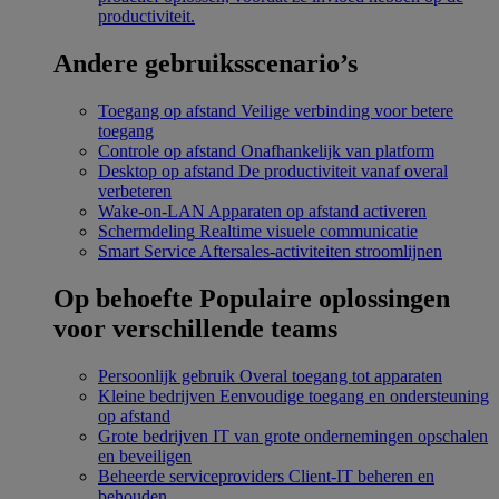
productiviteit.
Andere gebruiksscenario’s
Toegang op afstand
Veilige verbinding voor betere
toegang
Controle op afstand
Onafhankelijk van platform
Desktop op afstand
De productiviteit vanaf overal
verbeteren
Wake-on-LAN
Apparaten op afstand activeren
Schermdeling
Realtime visuele communicatie
Smart Service
Aftersales-activiteiten stroomlijnen
Op behoefte
Populaire oplossingen
voor verschillende teams
Persoonlijk gebruik
Overal toegang tot apparaten
Kleine bedrijven
Eenvoudige toegang en ondersteuning
op afstand
Grote bedrijven
IT van grote ondernemingen opschalen
en beveiligen
Beheerde serviceproviders
Client-IT beheren en
behouden