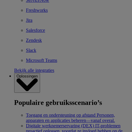
ServiceNow
Freshworks
Jira
Salesforce
Zendesk
Slack
Microsoft Teams
Bekijk alle integraties
Oplossingen
Populaire gebruiksscenario’s
Toegang en ondersteuning op afstand
Personen,
apparaten en applicaties beheren—vanaf overal.
Digitale werknemerservaring (DEX)
IT-problemen
proactief oplossen, voordat ze invloed hebben op de