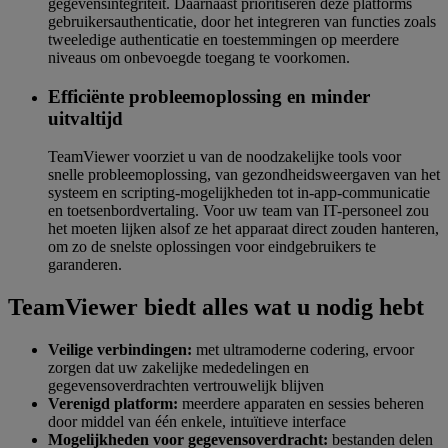
gegevensintegriteit. Daarnaast prioritiseren deze platforms
gebruikersauthenticatie, door het integreren van functies zoals
tweeledige authenticatie en toestemmingen op meerdere
niveaus om onbevoegde toegang te voorkomen.
Efficiënte probleemoplossing en minder
uitvaltijd
TeamViewer voorziet u van de noodzakelijke tools voor
snelle probleemoplossing, van gezondheidsweergaven van het
systeem en scripting-mogelijkheden tot in-app-communicatie
en toetsenbordvertaling. Voor uw team van IT-personeel zou
het moeten lijken alsof ze het apparaat direct zouden hanteren,
om zo de snelste oplossingen voor eindgebruikers te
garanderen.
TeamViewer biedt alles wat u nodig hebt
Veilige verbindingen:
met ultramoderne codering, ervoor
zorgen dat uw zakelijke mededelingen en
gegevensoverdrachten vertrouwelijk blijven
Verenigd platform:
meerdere apparaten en sessies beheren
door middel van één enkele, intuïtieve interface
Mogelijkheden voor gegevensoverdracht:
bestanden delen