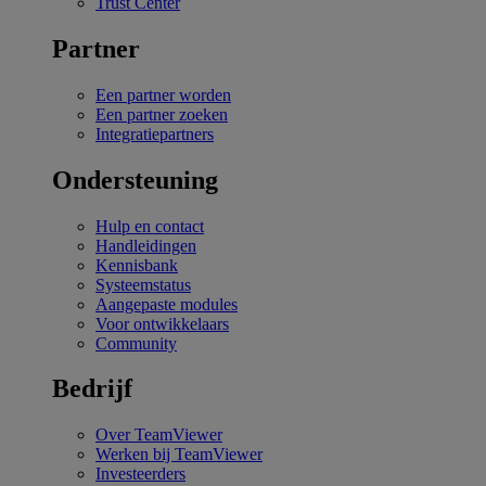
Trust Center
Partner
Een partner worden
Een partner zoeken
Integratiepartners
Ondersteuning
Hulp en contact
Handleidingen
Kennisbank
Systeemstatus
Aangepaste modules
Voor ontwikkelaars
Community
Bedrijf
Over TeamViewer
Werken bij TeamViewer
Investeerders