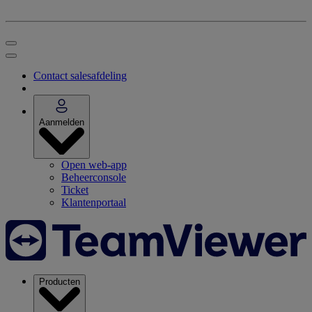
Contact salesafdeling
Aanmelden
Open web-app
Beheerconsole
Ticket
Klantenportaal
Producten