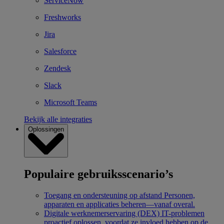
ServiceNow
Freshworks
Jira
Salesforce
Zendesk
Slack
Microsoft Teams
Bekijk alle integraties
Oplossingen
Populaire gebruiksscenario’s
Toegang en ondersteuning op afstand
Personen,
apparaten en applicaties beheren—vanaf overal.
Digitale werknemerservaring (DEX)
IT-problemen
proactief oplossen, voordat ze invloed hebben op de