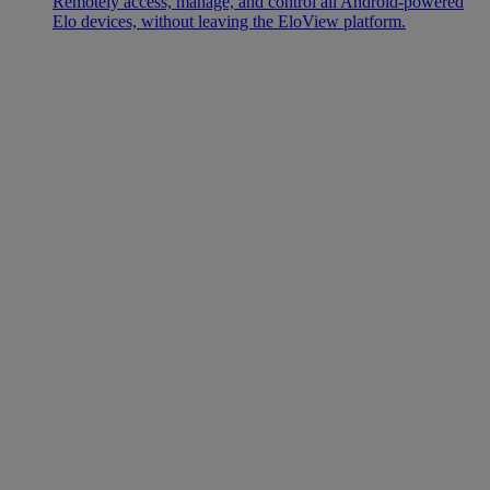
Remotely access, manage, and control all Android-powered
Elo devices, without leaving the EloView platform.