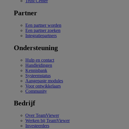
Trust Center
Partner
Een partner worden
Een partner zoeken
Integratiepartners
Ondersteuning
Hulp en contact
Handleidingen
Kennisbank
Systeemstatus
Aangepaste modules
Voor ontwikkelaars
Community
Bedrijf
Over TeamViewer
Werken bij TeamViewer
Investeerders