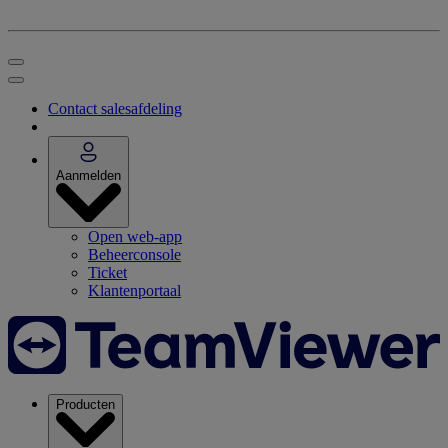
Contact salesafdeling
Aanmelden
Open web-app
Beheerconsole
Ticket
Klantenportaal
Producten