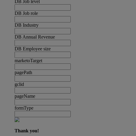
DB Job level
DB Job role
DB Industry
DB Annual Revenue
DB Employee size
marketoTarget
pagePath
gclid
pageName
formType
Thank you!