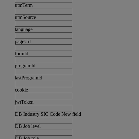
utmTerm
utmSource
language
pageUrl
formId
programId
lastProgramId
cookie
jwtToken
DB Industry SIC Code New field
DB Job level
DB Job role