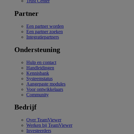
Trust Center
Partner
Een partner worden
Een partner zoeken
Integratiepartners
Ondersteuning
Hulp en contact
Handleidingen
Kennisbank
Systeemstatus
Aangepaste modules
Voor ontwikkelaars
Community
Bedrijf
Over TeamViewer
Werken bij TeamViewer
Investeerders