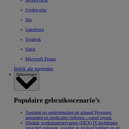
ServiceNow
Freshworks
Jira
Salesforce
Zendesk
Slack
Microsoft Teams
Bekijk alle integraties
Oplossingen
Populaire gebruiksscenario’s
Toegang en ondersteuning op afstand
Personen,
apparaten en applicaties beheren—vanaf overal.
Digitale werknemerservaring (DEX)
IT-problemen
proactief oplossen, voordat ze invloed hebben op de