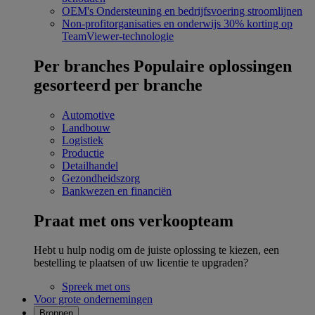
OEM's
Ondersteuning en bedrijfsvoering stroomlijnen
Non-profitorganisaties en onderwijs
30% korting op
TeamViewer-technologie
Per branches
Populaire oplossingen
gesorteerd per branche
Automotive
Landbouw
Logistiek
Productie
Detailhandel
Gezondheidszorg
Bankwezen en financiën
Praat met ons verkoopteam
Hebt u hulp nodig om de juiste oplossing te kiezen, een
bestelling te plaatsen of uw licentie te upgraden?
Spreek met ons
Voor grote ondernemingen
Bronnen