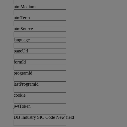
utmMedium
utmTerm
utmSource
language
pageUrl
formId
programId
lastProgramId
cookie
jwtToken
DB Industry SIC Code New field