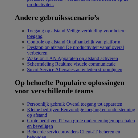
productiviteit.
Andere gebruiksscenario’s
Toegang op afstand
Veilige verbinding voor betere
toegang
Controle op afstand
Onafhankelijk van platform
Desktop op afstand
De productiviteit vanaf overal
verbeteren
Wake-on-LAN
Apparaten op afstand activeren
Schermdeling
Realtime visuele communicatie
Smart Service
Aftersales-activiteiten stroomlijnen
Op behoefte
Populaire oplossingen
voor verschillende teams
Persoonlijk gebruik
Overal toegang tot apparaten
Kleine bedrijven
Eenvoudige toegang en ondersteuning
op afstand
Grote bedrijven
IT van grote ondernemingen opschalen
en beveiligen
Beheerde serviceproviders
Client-IT beheren en
behouden