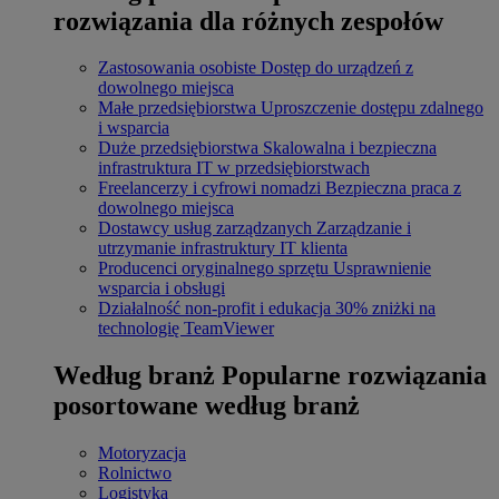
rozwiązania dla różnych zespołów
Zastosowania osobiste
Dostęp do urządzeń z
dowolnego miejsca
Małe przedsiębiorstwa
Uproszczenie dostępu zdalnego
i wsparcia
Duże przedsiębiorstwa
Skalowalna i bezpieczna
infrastruktura IT w przedsiębiorstwach
Freelancerzy i cyfrowi nomadzi
Bezpieczna praca z
dowolnego miejsca
Dostawcy usług zarządzanych
Zarządzanie i
utrzymanie infrastruktury IT klienta
Producenci oryginalnego sprzętu
Usprawnienie
wsparcia i obsługi
Działalność non-profit i edukacja
30% zniżki na
technologię TeamViewer
Według branż
Popularne rozwiązania
posortowane według branż
Motoryzacja
Rolnictwo
Logistyka