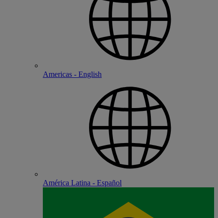
Americas - English
América Latina - Español