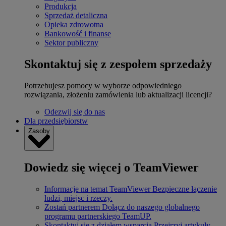
Produkcja
Sprzedaż detaliczna
Opieka zdrowotna
Bankowość i finanse
Sektor publiczny
Skontaktuj się z zespołem sprzedaży
Potrzebujesz pomocy w wyborze odpowiedniego
rozwiązania, złożeniu zamówienia lub aktualizacji licencji?
Odezwij się do nas
Dla przedsiębiorstw
Zasoby
Dowiedz się więcej o TeamViewer
Informacje na temat TeamViewer
Bezpieczne łączenie
ludzi, miejsc i rzeczy.
Zostań partnerem
Dołącz do naszego globalnego
programu partnerskiego TeamUP.
Skontaktuj się z działem wsparcia
Przejrzyj artykuły