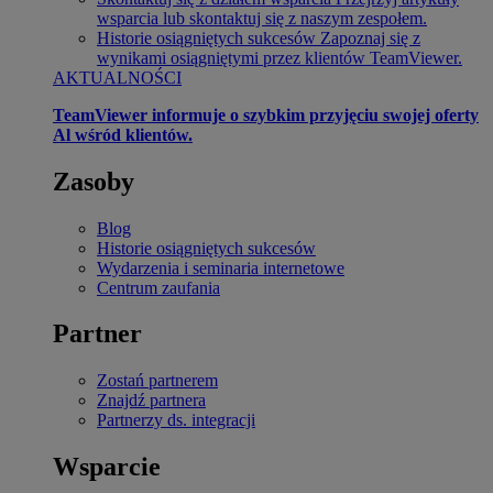
wsparcia lub skontaktuj się z naszym zespołem.
Historie osiągniętych sukcesów
Zapoznaj się z
wynikami osiągniętymi przez klientów TeamViewer.
AKTUALNOŚCI
TeamViewer informuje o szybkim przyjęciu swojej oferty
Al wśród klientów.
Zasoby
Blog
Historie osiągniętych sukcesów
Wydarzenia i seminaria internetowe
Centrum zaufania
Partner
Zostań partnerem
Znajdź partnera
Partnerzy ds. integracji
Wsparcie