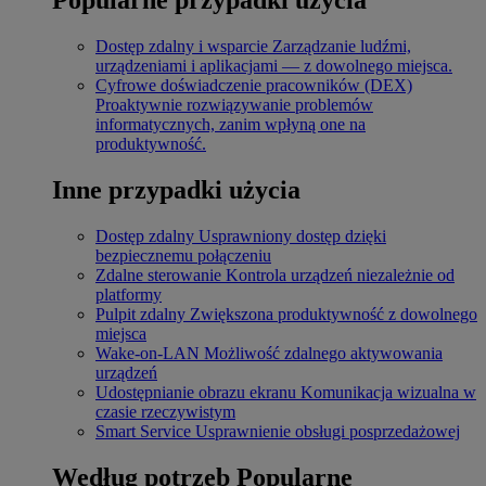
Dostęp zdalny i wsparcie
Zarządzanie ludźmi,
urządzeniami i aplikacjami — z dowolnego miejsca.
Cyfrowe doświadczenie pracowników (DEX)
Proaktywnie rozwiązywanie problemów
informatycznych, zanim wpłyną one na
produktywność.
Inne przypadki użycia
Dostęp zdalny
Usprawniony dostęp dzięki
bezpiecznemu połączeniu
Zdalne sterowanie
Kontrola urządzeń niezależnie od
platformy
Pulpit zdalny
Zwiększona produktywność z dowolnego
miejsca
Wake-on-LAN
Możliwość zdalnego aktywowania
urządzeń
Udostępnianie obrazu ekranu
Komunikacja wizualna w
czasie rzeczywistym
Smart Service
Usprawnienie obsługi posprzedażowej
Według potrzeb
Popularne