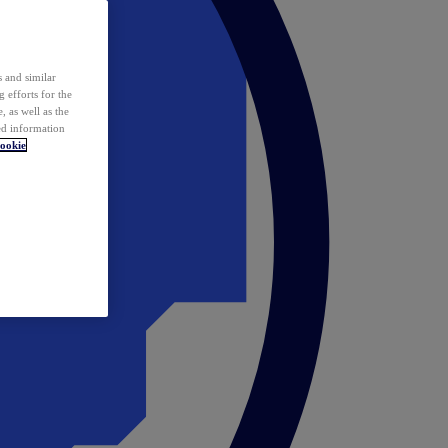
 and similar
 efforts for the
 as well as the
ed information
ookie