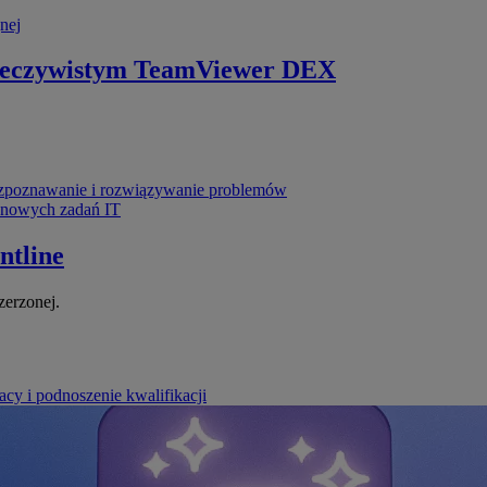
nej
zeczywistym
TeamViewer DEX
poznawanie i rozwiązywanie problemów
ynowych zadań IT
ntline
zerzonej.
cy i podnoszenie kwalifikacji