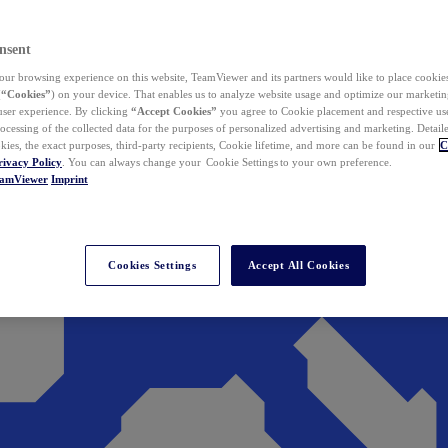
nsent
ur browsing experience on this website, TeamViewer and its partners would like to place cookies
(
“Cookies”
) on your device. That enables us to analyze website usage and optimize our marketing
 user experience. By clicking
“Accept Cookies”
you agree to Cookie placement and respective use,
ocessing of the collected data for the purposes of personalized advertising and marketing. Detail
kies, the exact purposes, third-party recipients, Cookie lifetime, and more can be found in our
C
rivacy Policy
. You can always change your Cookie Settings to your own preference.
eamViewer
Imprint
Cookies Settings
Accept All Cookies