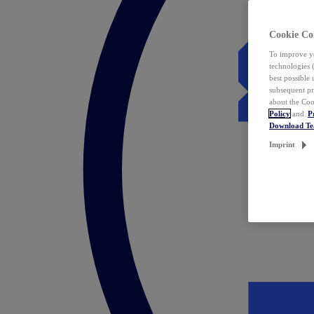
Cookie Co
To improve yo
technologies 
best possible
subsequent pr
about the Coo
Policy
and
P
Download T
Imprint