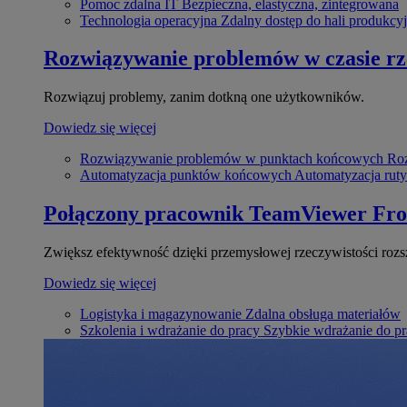
Pomoc zdalna IT
Bezpieczna, elastyczna, zintegrowana
Technologia operacyjna
Zdalny dostęp do hali produkcyj
Rozwiązywanie problemów w czasie r
Rozwiązuj problemy, zanim dotkną one użytkowników.
Dowiedz się więcej
Rozwiązywanie problemów w punktach końcowych
Roz
Automatyzacja punktów końcowych
Automatyzacja rut
Połączony pracownik
TeamViewer Fro
Zwiększ efektywność dzięki przemysłowej rzeczywistości rozs
Dowiedz się więcej
Logistyka i magazynowanie
Zdalna obsługa materiałów
Szkolenia i wdrażanie do pracy
Szybkie wdrażanie do pra