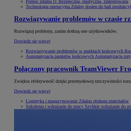
Pomoc zdalna IT
Bezpieczna, elastyczna, zintegrowana
Technologia operacyjna
Zdalny dostęp do hali produkcyj
Rozwiązywanie problemów w czasie r
Rozwiązuj problemy, zanim dotkną one użytkowników.
Dowiedz się więcej
Rozwiązywanie problemów w punktach końcowych
Roz
Automatyzacja punktów końcowych
Automatyzacja rut
Połączony pracownik
TeamViewer Fro
Zwiększ efektywność dzięki przemysłowej rzeczywistości rozs
Dowiedz się więcej
Logistyka i magazynowanie
Zdalna obsługa materiałów
Szkolenia i wdrażanie do pracy
Szybkie wdrażanie do pra