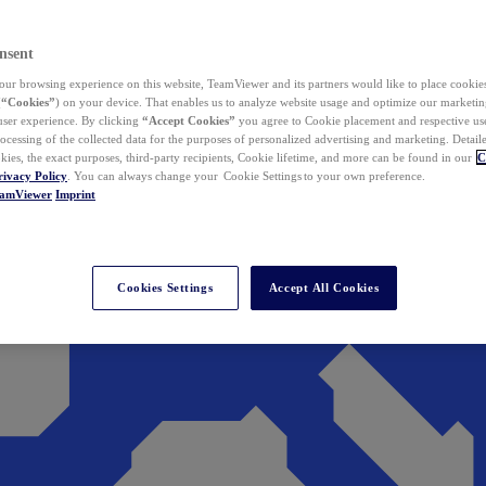
nsent
ur browsing experience on this website, TeamViewer and its partners would like to place cookies
(
“Cookies”
) on your device. That enables us to analyze website usage and optimize our marketing
 user experience. By clicking
“Accept Cookies”
you agree to Cookie placement and respective use,
ocessing of the collected data for the purposes of personalized advertising and marketing. Detail
kies, the exact purposes, third-party recipients, Cookie lifetime, and more can be found in our
C
rivacy Policy
. You can always change your Cookie Settings to your own preference.
eamViewer
Imprint
Cookies Settings
Accept All Cookies