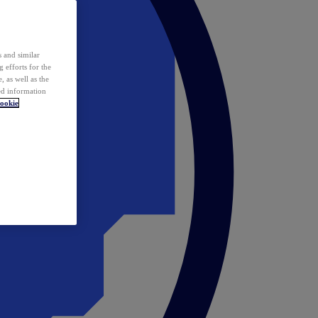
 and similar
 efforts for the
 as well as the
ed information
ookie