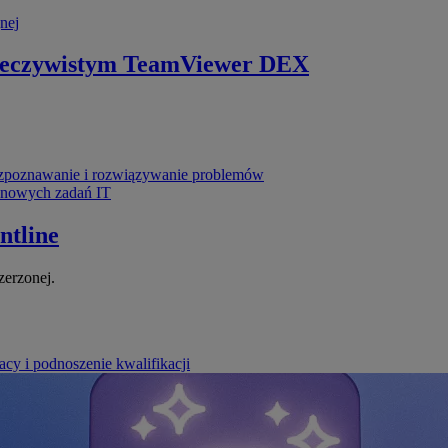
nej
zeczywistym
TeamViewer DEX
poznawanie i rozwiązywanie problemów
ynowych zadań IT
ntline
zerzonej.
cy i podnoszenie kwalifikacji