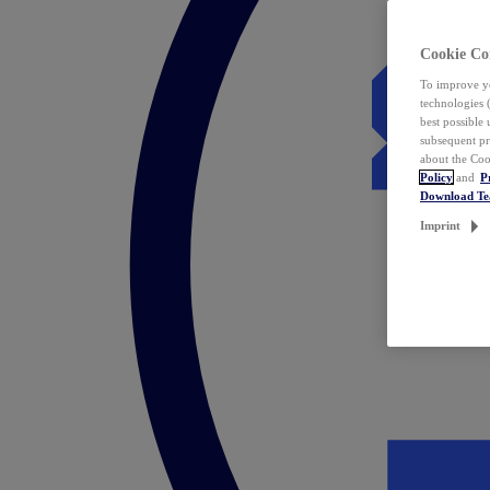
Cookie Co
To improve yo
technologies 
best possible
subsequent pr
about the Coo
Policy
and
P
Download T
Imprint