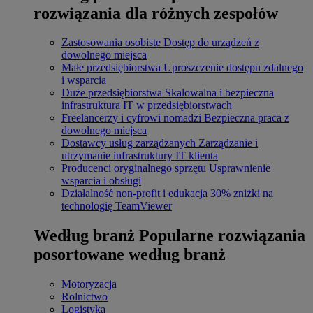
rozwiązania dla różnych zespołów
Zastosowania osobiste
Dostęp do urządzeń z
dowolnego miejsca
Małe przedsiębiorstwa
Uproszczenie dostępu zdalnego
i wsparcia
Duże przedsiębiorstwa
Skalowalna i bezpieczna
infrastruktura IT w przedsiębiorstwach
Freelancerzy i cyfrowi nomadzi
Bezpieczna praca z
dowolnego miejsca
Dostawcy usług zarządzanych
Zarządzanie i
utrzymanie infrastruktury IT klienta
Producenci oryginalnego sprzętu
Usprawnienie
wsparcia i obsługi
Działalność non-profit i edukacja
30% zniżki na
technologię TeamViewer
Według branż
Popularne rozwiązania
posortowane według branż
Motoryzacja
Rolnictwo
Logistyka