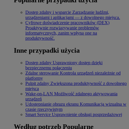
Dostęp zdalny i wsparcie
Zarządzanie ludźmi,
urządzeniami i aplikacjami — z dowolnego miejsca.
Cyfrowe doświadczenie pracowników (DEX)
Proaktywnie rozwiązywanie problemów
informatycznych, zanim wpłyną one na
produktywność.
Inne przypadki użycia
Dostęp zdalny
Usprawniony dostęp dzięki
bezpiecznemu połączeniu
Zdalne sterowanie
Kontrola urządzeń niezależnie od
platformy
Pulpit zdalny
Zwiększona produktywność z dowolnego
miejsca
Wake-on-LAN
Możliwość zdalnego aktywowania
urządzeń
Udostępnianie obrazu ekranu
Komunikacja wizualna w
czasie rzeczywistym
Smart Service
Usprawnienie obsługi posprzedażowej
Według potrzeb
Popularne