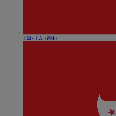
中国 - 中⽂（简体）