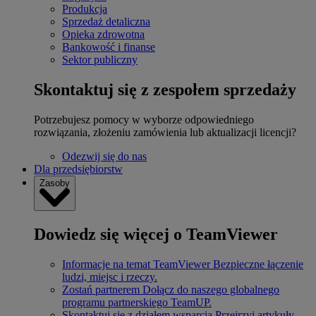
Produkcja
Sprzedaż detaliczna
Opieka zdrowotna
Bankowość i finanse
Sektor publiczny
Skontaktuj się z zespołem sprzedaży
Potrzebujesz pomocy w wyborze odpowiedniego
rozwiązania, złożeniu zamówienia lub aktualizacji licencji?
Odezwij się do nas
Dla przedsiębiorstw
Zasoby
Dowiedz się więcej o TeamViewer
Informacje na temat TeamViewer
Bezpieczne łączenie
ludzi, miejsc i rzeczy.
Zostań partnerem
Dołącz do naszego globalnego
programu partnerskiego TeamUP.
Skontaktuj się z działem wsparcia
Przejrzyj artykuły