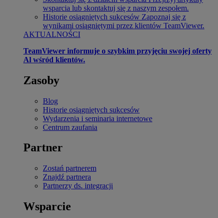
wsparcia lub skontaktuj się z naszym zespołem.
Historie osiągniętych sukcesów
Zapoznaj się z
wynikami osiągniętymi przez klientów TeamViewer.
AKTUALNOŚCI
TeamViewer informuje o szybkim przyjęciu swojej oferty
Al wśród klientów.
Zasoby
Blog
Historie osiągniętych sukcesów
Wydarzenia i seminaria internetowe
Centrum zaufania
Partner
Zostań partnerem
Znajdź partnera
Partnerzy ds. integracji
Wsparcie