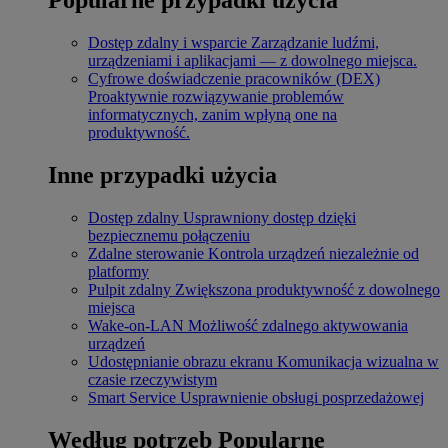
Dostęp zdalny i wsparcie
Zarządzanie ludźmi,
urządzeniami i aplikacjami — z dowolnego miejsca.
Cyfrowe doświadczenie pracowników (DEX)
Proaktywnie rozwiązywanie problemów
informatycznych, zanim wpłyną one na
produktywność.
Inne przypadki użycia
Dostęp zdalny
Usprawniony dostęp dzięki
bezpiecznemu połączeniu
Zdalne sterowanie
Kontrola urządzeń niezależnie od
platformy
Pulpit zdalny
Zwiększona produktywność z dowolnego
miejsca
Wake-on-LAN
Możliwość zdalnego aktywowania
urządzeń
Udostępnianie obrazu ekranu
Komunikacja wizualna w
czasie rzeczywistym
Smart Service
Usprawnienie obsługi posprzedażowej
Według potrzeb
Popularne