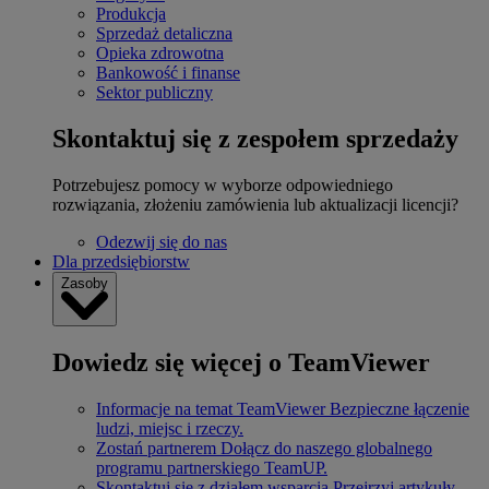
Produkcja
Sprzedaż detaliczna
Opieka zdrowotna
Bankowość i finanse
Sektor publiczny
Skontaktuj się z zespołem sprzedaży
Potrzebujesz pomocy w wyborze odpowiedniego
rozwiązania, złożeniu zamówienia lub aktualizacji licencji?
Odezwij się do nas
Dla przedsiębiorstw
Zasoby
Dowiedz się więcej o TeamViewer
Informacje na temat TeamViewer
Bezpieczne łączenie
ludzi, miejsc i rzeczy.
Zostań partnerem
Dołącz do naszego globalnego
programu partnerskiego TeamUP.
Skontaktuj się z działem wsparcia
Przejrzyj artykuły