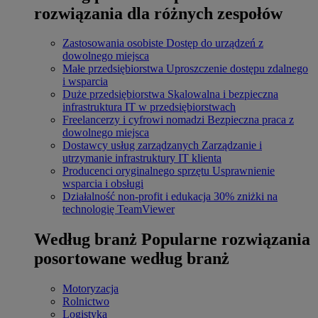
rozwiązania dla różnych zespołów
Zastosowania osobiste
Dostęp do urządzeń z
dowolnego miejsca
Małe przedsiębiorstwa
Uproszczenie dostępu zdalnego
i wsparcia
Duże przedsiębiorstwa
Skalowalna i bezpieczna
infrastruktura IT w przedsiębiorstwach
Freelancerzy i cyfrowi nomadzi
Bezpieczna praca z
dowolnego miejsca
Dostawcy usług zarządzanych
Zarządzanie i
utrzymanie infrastruktury IT klienta
Producenci oryginalnego sprzętu
Usprawnienie
wsparcia i obsługi
Działalność non-profit i edukacja
30% zniżki na
technologię TeamViewer
Według branż
Popularne rozwiązania
posortowane według branż
Motoryzacja
Rolnictwo
Logistyka