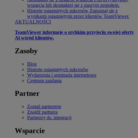
wsparcia lub skontaktuj się z naszym zespołem.
Historie osiągniętych sukcesów
Zapoznaj się z
wynikami osiągniętymi przez klientów TeamViewer.
AKTUALNOŚCI
TeamViewer informuje o szybkim przyjęciu swojej oferty
Al wśród klientów.
Zasoby
Blog
Historie osiągniętych sukcesów
Wydarzenia i seminaria internetowe
Centrum zaufania
Partner
Zostań partnerem
Znajdź partnera
Partnerzy ds. integracji
Wsparcie