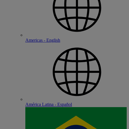
Americas - English
América Latina - Español