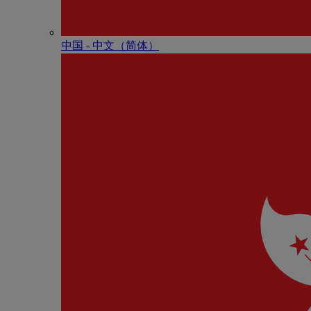
中国 - 中⽂（简体）