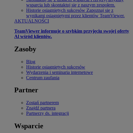
wsparcia lub skontaktuj się z naszym zespołem.
Historie osiągniętych sukcesów
Zapoznaj się z
wynikami osiągniętymi przez klientów TeamViewer.
AKTUALNOŚCI
TeamViewer informuje o szybkim przyjęciu swojej oferty
Al wśród klientów.
Zasoby
Blog
Historie osiągniętych sukcesów
Wydarzenia i seminaria internetowe
Centrum zaufania
Partner
Zostań partnerem
Znajdź partnera
Partnerzy ds. integracji
Wsparcie