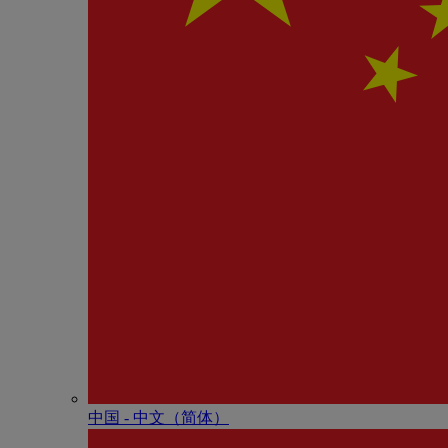
中国 - 中⽂（简体）