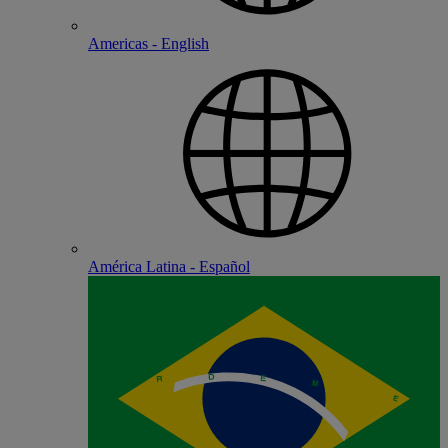
Americas - English
América Latina - Español