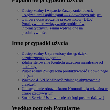
Dostęp zdalny i wsparcie
Zarządzanie ludźmi,
urządzeniami i aplikacjami — z dowolnego miejsca.
Cyfrowe doświadczenie pracowników (DEX)
Proaktywnie rozwiązywanie problemów
informatycznych, zanim wpłyną one na
produktywność.
Inne przypadki użycia
Dostęp zdalny
Usprawniony dostęp dzięki
bezpiecznemu połączeniu
Zdalne sterowanie
Kontrola urządzeń niezależnie od
platformy
Pulpit zdalny
Zwiększona produktywność z dowolnego
miejsca
Wake-on-LAN
Możliwość zdalnego aktywowania
urządzeń
Udostępnianie obrazu ekranu
Komunikacja wizualna w
czasie rzeczywistym
Smart Service
Usprawnienie obsługi posprzedażowej
Według potrzeb
Popularne