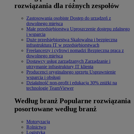
rozwiązania dla różnych zespołów
Zastosowania osobiste
Dostęp do urządzeń z
dowolnego miejsca
Małe przedsiębiorstwa
Uproszczenie dostępu zdalnego
i wsparcia
Duże przedsiębiorstwa
Skalowalna i bezpieczna
infrastruktura IT w przedsiębiorstwach
Freelancerzy i cyfrowi nomadzi
Bezpieczna praca z
dowolnego miejsca
Dostawcy usług zarządzanych
Zarządzanie i
utrzymanie infrastruktury IT klienta
Producenci oryginalnego sprzętu
Usprawnienie
wsparcia i obsługi
Działalność non-profit i edukacja
30% zniżki na
technologię TeamViewer
Według branż
Popularne rozwiązania
posortowane według branż
Motoryzacja
Rolnictwo
Logistyka