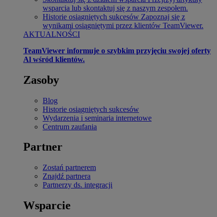
wsparcia lub skontaktuj się z naszym zespołem.
Historie osiągniętych sukcesów
Zapoznaj się z
wynikami osiągniętymi przez klientów TeamViewer.
AKTUALNOŚCI
TeamViewer informuje o szybkim przyjęciu swojej oferty
Al wśród klientów.
Zasoby
Blog
Historie osiągniętych sukcesów
Wydarzenia i seminaria internetowe
Centrum zaufania
Partner
Zostań partnerem
Znajdź partnera
Partnerzy ds. integracji
Wsparcie