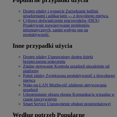
Dostęp zdalny i wsparcie
Zarządzanie ludźmi,
urządzeniami i aplikacjami — z dowolnego miejsca.
Cyfrowe doświadczenie pracowników (DEX)
Proaktywnie rozwiązywanie problemów
informatycznych, zanim wpłyną one na
produktywność.
Inne przypadki użycia
Dostęp zdalny
Usprawniony dostęp dzięki
bezpiecznemu połączeniu
Zdalne sterowanie
Kontrola urządzeń niezależnie od
platformy
Pulpit zdalny
Zwiększona produktywność z dowolnego
miejsca
Wake-on-LAN
Możliwość zdalnego aktywowania
urządzeń
Udostępnianie obrazu ekranu
Komunikacja wizualna w
czasie rzeczywistym
Smart Service
Usprawnienie obsługi posprzedażowej
Według potrzeb
Popularne