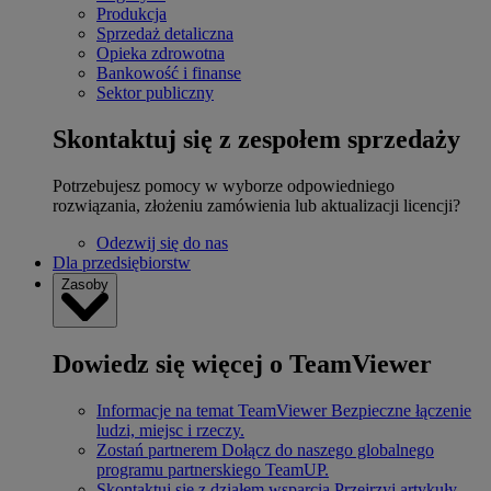
Produkcja
Sprzedaż detaliczna
Opieka zdrowotna
Bankowość i finanse
Sektor publiczny
Skontaktuj się z zespołem sprzedaży
Potrzebujesz pomocy w wyborze odpowiedniego
rozwiązania, złożeniu zamówienia lub aktualizacji licencji?
Odezwij się do nas
Dla przedsiębiorstw
Zasoby
Dowiedz się więcej o TeamViewer
Informacje na temat TeamViewer
Bezpieczne łączenie
ludzi, miejsc i rzeczy.
Zostań partnerem
Dołącz do naszego globalnego
programu partnerskiego TeamUP.
Skontaktuj się z działem wsparcia
Przejrzyj artykuły