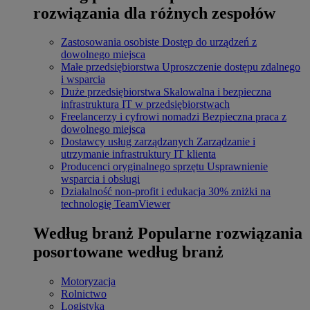
rozwiązania dla różnych zespołów
Zastosowania osobiste
Dostęp do urządzeń z
dowolnego miejsca
Małe przedsiębiorstwa
Uproszczenie dostępu zdalnego
i wsparcia
Duże przedsiębiorstwa
Skalowalna i bezpieczna
infrastruktura IT w przedsiębiorstwach
Freelancerzy i cyfrowi nomadzi
Bezpieczna praca z
dowolnego miejsca
Dostawcy usług zarządzanych
Zarządzanie i
utrzymanie infrastruktury IT klienta
Producenci oryginalnego sprzętu
Usprawnienie
wsparcia i obsługi
Działalność non-profit i edukacja
30% zniżki na
technologię TeamViewer
Według branż
Popularne rozwiązania
posortowane według branż
Motoryzacja
Rolnictwo
Logistyka