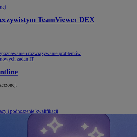
nej
zeczywistym
TeamViewer DEX
poznawanie i rozwiązywanie problemów
ynowych zadań IT
ntline
zerzonej.
cy i podnoszenie kwalifikacji