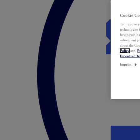
Cookie Co
To improve yo
technologies 
best possible
subsequent pr
about the Coo
Policy
and
P
Download T
Imprint