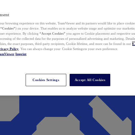
nsent
ur browsing experience on this website, TeamViewer and its partners would like to place cookies
(
“Cookies”
) on your device. That enables us to analyze website usage and optimize our marketing
 user experience. By clicking
“Accept Cookies”
you agree to Cookie placement and respective use,
ocessing of the collected data for the purposes of personalized advertising and marketing. Detail
kies, the exact purposes, third-party recipients, Cookie lifetime, and more can be found in our
C
rivacy Policy
. You can always change your Cookie Settings to your own preference.
eamViewer
Imprint
Cookies Settings
Accept All Cookies