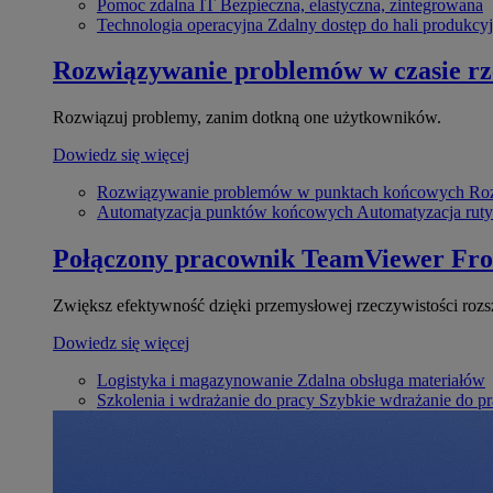
Pomoc zdalna IT
Bezpieczna, elastyczna, zintegrowana
Technologia operacyjna
Zdalny dostęp do hali produkcyj
Rozwiązywanie problemów w czasie r
Rozwiązuj problemy, zanim dotkną one użytkowników.
Dowiedz się więcej
Rozwiązywanie problemów w punktach końcowych
Roz
Automatyzacja punktów końcowych
Automatyzacja rut
Połączony pracownik
TeamViewer Fro
Zwiększ efektywność dzięki przemysłowej rzeczywistości rozs
Dowiedz się więcej
Logistyka i magazynowanie
Zdalna obsługa materiałów
Szkolenia i wdrażanie do pracy
Szybkie wdrażanie do pra