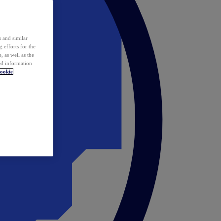
 and similar
 efforts for the
 as well as the
ed information
ookie