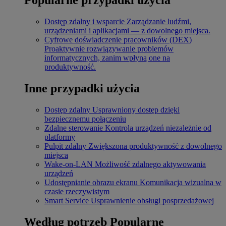
Dostęp zdalny i wsparcie
Zarządzanie ludźmi,
urządzeniami i aplikacjami — z dowolnego miejsca.
Cyfrowe doświadczenie pracowników (DEX)
Proaktywnie rozwiązywanie problemów
informatycznych, zanim wpłyną one na
produktywność.
Inne przypadki użycia
Dostęp zdalny
Usprawniony dostęp dzięki
bezpiecznemu połączeniu
Zdalne sterowanie
Kontrola urządzeń niezależnie od
platformy
Pulpit zdalny
Zwiększona produktywność z dowolnego
miejsca
Wake-on-LAN
Możliwość zdalnego aktywowania
urządzeń
Udostępnianie obrazu ekranu
Komunikacja wizualna w
czasie rzeczywistym
Smart Service
Usprawnienie obsługi posprzedażowej
Według potrzeb
Popularne