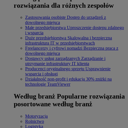
rozwiązania dla różnych zespołów
Zastosowania osobiste
Dostęp do urządzeń z
dowolnego miejsca
Małe przedsiębiorstwa
Uproszczenie dostępu zdalnego
i wsparcia
Duże przedsiębiorstwa
Skalowalna i bezpieczna
infrastruktura IT w przedsiębiorstwach
Freelancerzy i cyfrowi nomadzi
Bezpieczna praca z
dowolnego miejsca
Dostawcy usług zarządzanych
Zarządzanie i
utrzymanie infrastruktury IT klienta
Producenci oryginalnego sprzętu
Usprawnienie
wsparcia i obsługi
Działalność non-profit i edukacja
30% zniżki na
technologię TeamViewer
Według branż
Popularne rozwiązania
posortowane według branż
Motoryzacja
Rolnictwo
Logistyka