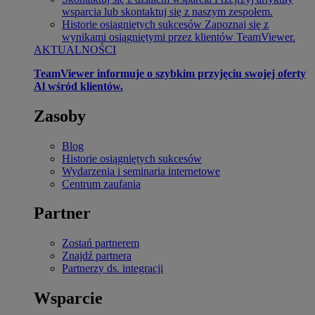
wsparcia lub skontaktuj się z naszym zespołem.
Historie osiągniętych sukcesów
Zapoznaj się z
wynikami osiągniętymi przez klientów TeamViewer.
AKTUALNOŚCI
TeamViewer informuje o szybkim przyjęciu swojej oferty
Al wśród klientów.
Zasoby
Blog
Historie osiągniętych sukcesów
Wydarzenia i seminaria internetowe
Centrum zaufania
Partner
Zostań partnerem
Znajdź partnera
Partnerzy ds. integracji
Wsparcie