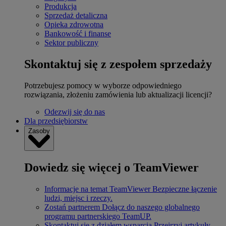
Produkcja
Sprzedaż detaliczna
Opieka zdrowotna
Bankowość i finanse
Sektor publiczny
Skontaktuj się z zespołem sprzedaży
Potrzebujesz pomocy w wyborze odpowiedniego
rozwiązania, złożeniu zamówienia lub aktualizacji licencji?
Odezwij się do nas
Dla przedsiębiorstw
Zasoby
Dowiedz się więcej o TeamViewer
Informacje na temat TeamViewer
Bezpieczne łączenie
ludzi, miejsc i rzeczy.
Zostań partnerem
Dołącz do naszego globalnego
programu partnerskiego TeamUP.
Skontaktuj się z działem wsparcia
Przejrzyj artykuły