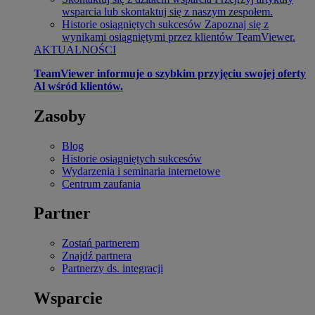
wsparcia lub skontaktuj się z naszym zespołem.
Historie osiągniętych sukcesów
Zapoznaj się z
wynikami osiągniętymi przez klientów TeamViewer.
AKTUALNOŚCI
TeamViewer informuje o szybkim przyjęciu swojej oferty
Al wśród klientów.
Zasoby
Blog
Historie osiągniętych sukcesów
Wydarzenia i seminaria internetowe
Centrum zaufania
Partner
Zostań partnerem
Znajdź partnera
Partnerzy ds. integracji
Wsparcie