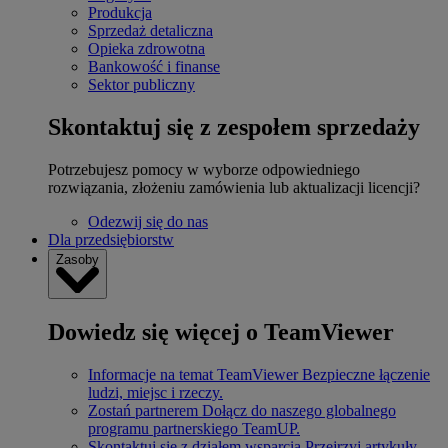
Produkcja
Sprzedaż detaliczna
Opieka zdrowotna
Bankowość i finanse
Sektor publiczny
Skontaktuj się z zespołem sprzedaży
Potrzebujesz pomocy w wyborze odpowiedniego
rozwiązania, złożeniu zamówienia lub aktualizacji licencji?
Odezwij się do nas
Dla przedsiębiorstw
Zasoby
Dowiedz się więcej o TeamViewer
Informacje na temat TeamViewer
Bezpieczne łączenie
ludzi, miejsc i rzeczy.
Zostań partnerem
Dołącz do naszego globalnego
programu partnerskiego TeamUP.
Skontaktuj się z działem wsparcia
Przejrzyj artykuły