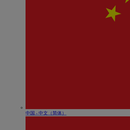
中国 - 中⽂（简体）