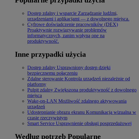
Dostęp zdalny i wsparcie
Zarządzanie ludźmi,
urządzeniami i aplikacjami — z dowolnego miejsca.
Cyfrowe doświadczenie pracowników (DEX)
Proaktywnie rozwiązywanie problemów
informatycznych, zanim wpłyną one na
produktywność.
Inne przypadki użycia
Dostęp zdalny
Usprawniony dostęp dzięki
bezpiecznemu połączeniu
Zdalne sterowanie
Kontrola urządzeń niezależnie od
platformy
Pulpit zdalny
Zwiększona produktywność z dowolnego
miejsca
Wake-on-LAN
Możliwość zdalnego aktywowania
urządzeń
Udostępnianie obrazu ekranu
Komunikacja wizualna w
czasie rzeczywistym
Smart Service
Usprawnienie obsługi posprzedażowej
Według potrzeb
Popularne