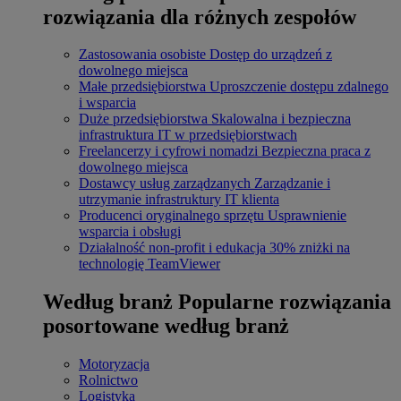
rozwiązania dla różnych zespołów
Zastosowania osobiste
Dostęp do urządzeń z
dowolnego miejsca
Małe przedsiębiorstwa
Uproszczenie dostępu zdalnego
i wsparcia
Duże przedsiębiorstwa
Skalowalna i bezpieczna
infrastruktura IT w przedsiębiorstwach
Freelancerzy i cyfrowi nomadzi
Bezpieczna praca z
dowolnego miejsca
Dostawcy usług zarządzanych
Zarządzanie i
utrzymanie infrastruktury IT klienta
Producenci oryginalnego sprzętu
Usprawnienie
wsparcia i obsługi
Działalność non-profit i edukacja
30% zniżki na
technologię TeamViewer
Według branż
Popularne rozwiązania
posortowane według branż
Motoryzacja
Rolnictwo
Logistyka