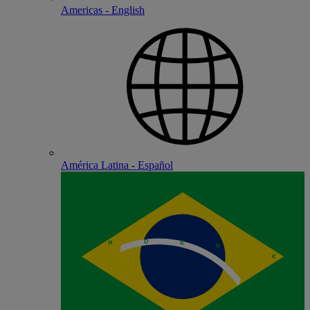
Americas - English
América Latina - Español