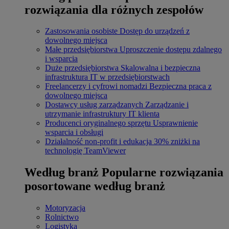
rozwiązania dla różnych zespołów
Zastosowania osobiste
Dostęp do urządzeń z
dowolnego miejsca
Małe przedsiębiorstwa
Uproszczenie dostępu zdalnego
i wsparcia
Duże przedsiębiorstwa
Skalowalna i bezpieczna
infrastruktura IT w przedsiębiorstwach
Freelancerzy i cyfrowi nomadzi
Bezpieczna praca z
dowolnego miejsca
Dostawcy usług zarządzanych
Zarządzanie i
utrzymanie infrastruktury IT klienta
Producenci oryginalnego sprzętu
Usprawnienie
wsparcia i obsługi
Działalność non-profit i edukacja
30% zniżki na
technologię TeamViewer
Według branż
Popularne rozwiązania
posortowane według branż
Motoryzacja
Rolnictwo
Logistyka