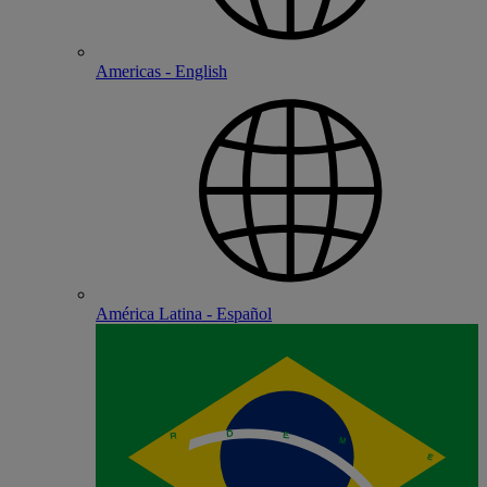
Americas - English
América Latina - Español