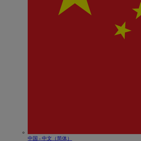
中国 - 中⽂（简体）