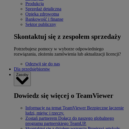
Produkcja
Sprzedaż detaliczna
Opieka zdrowotna
Bankowość i finanse
Sektor publiczny
Skontaktuj się z zespołem sprzedaży
Potrzebujesz pomocy w wyborze odpowiedniego
rozwiązania, złożeniu zamówienia lub aktualizacji licencji?
Odezwij się do nas
Dla przedsiębiorstw
Zasoby
Dowiedz się więcej o TeamViewer
Informacje na temat TeamViewer
Bezpieczne łączenie
ludzi, miejsc i rzeczy.
Zostań partnerem
Dołącz do naszego globalnego
programu partnerskiego TeamUP.
Skontaktuj się z działem wsparcia
Przejrzyj artykuły