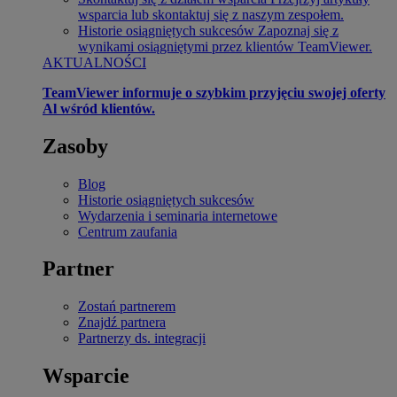
wsparcia lub skontaktuj się z naszym zespołem.
Historie osiągniętych sukcesów
Zapoznaj się z
wynikami osiągniętymi przez klientów TeamViewer.
AKTUALNOŚCI
TeamViewer informuje o szybkim przyjęciu swojej oferty
Al wśród klientów.
Zasoby
Blog
Historie osiągniętych sukcesów
Wydarzenia i seminaria internetowe
Centrum zaufania
Partner
Zostań partnerem
Znajdź partnera
Partnerzy ds. integracji
Wsparcie