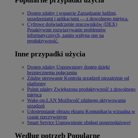
Dostęp zdalny i wsparcie
Zarządzanie ludźmi,
urządzeniami i aplikacjami — z dowolnego miejsca.
Cyfrowe doświadczenie pracowników (DEX)
Proaktywnie rozwiązywanie problemów
informatycznych, zanim wpłyną one na
produktywność.
Inne przypadki użycia
Dostęp zdalny
Usprawniony dostęp dzięki
bezpiecznemu połączeniu
Zdalne sterowanie
Kontrola urządzeń niezależnie od
platformy
Pulpit zdalny
Zwiększona produktywność z dowolnego
miejsca
Wake-on-LAN
Możliwość zdalnego aktywowania
urządzeń
Udostępnianie obrazu ekranu
Komunikacja wizualna w
czasie rzeczywistym
Smart Service
Usprawnienie obsługi posprzedażowej
Według potrzeb
Popularne