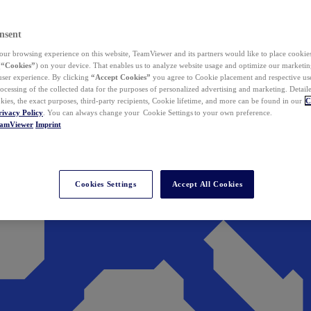
nsent
ur browsing experience on this website, TeamViewer and its partners would like to place cookies
(
“Cookies”
) on your device. That enables us to analyze website usage and optimize our marketing
 user experience. By clicking
“Accept Cookies”
you agree to Cookie placement and respective use,
ocessing of the collected data for the purposes of personalized advertising and marketing. Detail
kies, the exact purposes, third-party recipients, Cookie lifetime, and more can be found in our
C
rivacy Policy
. You can always change your Cookie Settings to your own preference.
eamViewer
Imprint
Cookies Settings
Accept All Cookies