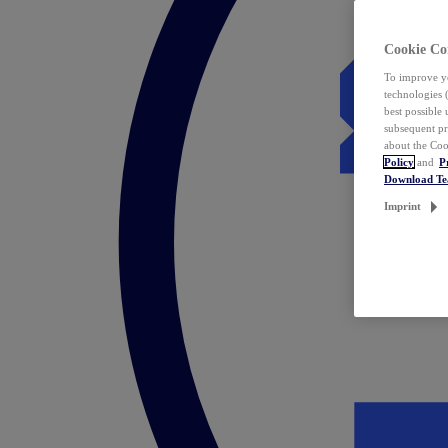
Cookie Co
To improve yo
technologies 
best possible
subsequent pr
about the Coo
Policy
and
P
Download T
Imprint