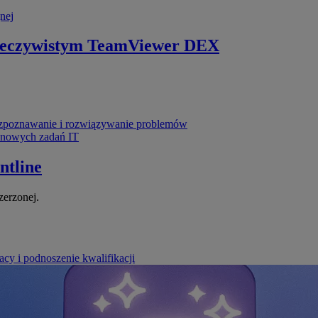
nej
zeczywistym
TeamViewer DEX
poznawanie i rozwiązywanie problemów
ynowych zadań IT
ntline
zerzonej.
cy i podnoszenie kwalifikacji