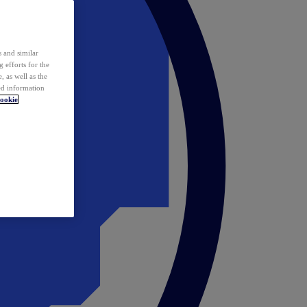
 and similar
 efforts for the
 as well as the
ed information
ookie