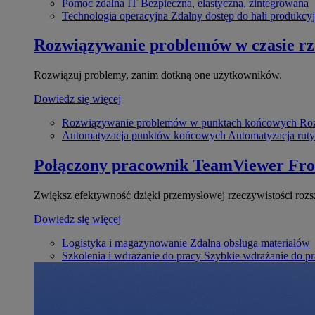
Pomoc zdalna IT
Bezpieczna, elastyczna, zintegrowana
Technologia operacyjna
Zdalny dostęp do hali produkcyj
Rozwiązywanie problemów w czasie r
Rozwiązuj problemy, zanim dotkną one użytkowników.
Dowiedz się więcej
Rozwiązywanie problemów w punktach końcowych
Roz
Automatyzacja punktów końcowych
Automatyzacja rut
Połączony pracownik
TeamViewer Fro
Zwiększ efektywność dzięki przemysłowej rzeczywistości rozs
Dowiedz się więcej
Logistyka i magazynowanie
Zdalna obsługa materiałów
Szkolenia i wdrażanie do pracy
Szybkie wdrażanie do pra