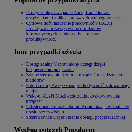
Dostęp zdalny i wsparcie
Zarządzanie ludźmi,
urządzeniami i aplikacjami — z dowolnego miejsca.
Cyfrowe doświadczenie pracowników (DEX)
Proaktywnie rozwiązywanie problemów
informatycznych, zanim wpłyną one na
produktywność.
Inne przypadki użycia
Dostęp zdalny
Usprawniony dostęp dzięki
bezpiecznemu połączeniu
Zdalne sterowanie
Kontrola urządzeń niezależnie od
platformy
Pulpit zdalny
Zwiększona produktywność z dowolnego
miejsca
Wake-on-LAN
Możliwość zdalnego aktywowania
urządzeń
Udostępnianie obrazu ekranu
Komunikacja wizualna w
czasie rzeczywistym
Smart Service
Usprawnienie obsługi posprzedażowej
Według potrzeb
Popularne