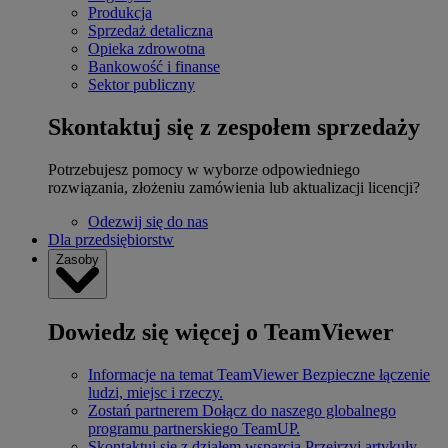
Produkcja
Sprzedaż detaliczna
Opieka zdrowotna
Bankowość i finanse
Sektor publiczny
Skontaktuj się z zespołem sprzedaży
Potrzebujesz pomocy w wyborze odpowiedniego
rozwiązania, złożeniu zamówienia lub aktualizacji licencji?
Odezwij się do nas
Dla przedsiębiorstw
Zasoby
Dowiedz się więcej o TeamViewer
Informacje na temat TeamViewer
Bezpieczne łączenie
ludzi, miejsc i rzeczy.
Zostań partnerem
Dołącz do naszego globalnego
programu partnerskiego TeamUP.
Skontaktuj się z działem wsparcia
Przejrzyj artykuły