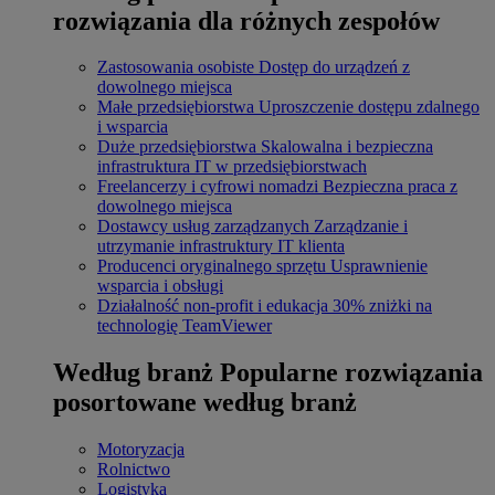
rozwiązania dla różnych zespołów
Zastosowania osobiste
Dostęp do urządzeń z
dowolnego miejsca
Małe przedsiębiorstwa
Uproszczenie dostępu zdalnego
i wsparcia
Duże przedsiębiorstwa
Skalowalna i bezpieczna
infrastruktura IT w przedsiębiorstwach
Freelancerzy i cyfrowi nomadzi
Bezpieczna praca z
dowolnego miejsca
Dostawcy usług zarządzanych
Zarządzanie i
utrzymanie infrastruktury IT klienta
Producenci oryginalnego sprzętu
Usprawnienie
wsparcia i obsługi
Działalność non-profit i edukacja
30% zniżki na
technologię TeamViewer
Według branż
Popularne rozwiązania
posortowane według branż
Motoryzacja
Rolnictwo
Logistyka