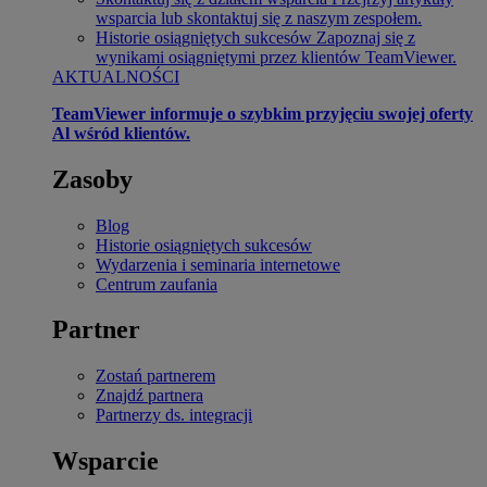
wsparcia lub skontaktuj się z naszym zespołem.
Historie osiągniętych sukcesów
Zapoznaj się z
wynikami osiągniętymi przez klientów TeamViewer.
AKTUALNOŚCI
TeamViewer informuje o szybkim przyjęciu swojej oferty
Al wśród klientów.
Zasoby
Blog
Historie osiągniętych sukcesów
Wydarzenia i seminaria internetowe
Centrum zaufania
Partner
Zostań partnerem
Znajdź partnera
Partnerzy ds. integracji
Wsparcie