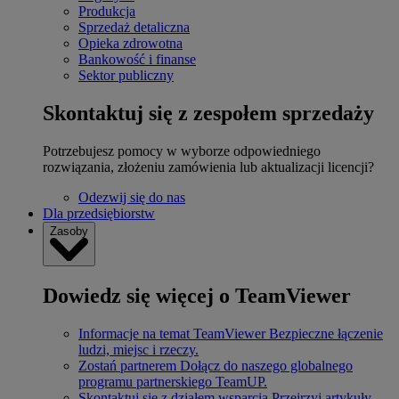
Produkcja
Sprzedaż detaliczna
Opieka zdrowotna
Bankowość i finanse
Sektor publiczny
Skontaktuj się z zespołem sprzedaży
Potrzebujesz pomocy w wyborze odpowiedniego
rozwiązania, złożeniu zamówienia lub aktualizacji licencji?
Odezwij się do nas
Dla przedsiębiorstw
Zasoby
Dowiedz się więcej o TeamViewer
Informacje na temat TeamViewer
Bezpieczne łączenie
ludzi, miejsc i rzeczy.
Zostań partnerem
Dołącz do naszego globalnego
programu partnerskiego TeamUP.
Skontaktuj się z działem wsparcia
Przejrzyj artykuły