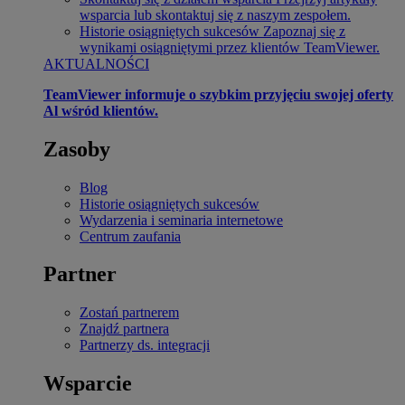
wsparcia lub skontaktuj się z naszym zespołem.
Historie osiągniętych sukcesów
Zapoznaj się z
wynikami osiągniętymi przez klientów TeamViewer.
AKTUALNOŚCI
TeamViewer informuje o szybkim przyjęciu swojej oferty
Al wśród klientów.
Zasoby
Blog
Historie osiągniętych sukcesów
Wydarzenia i seminaria internetowe
Centrum zaufania
Partner
Zostań partnerem
Znajdź partnera
Partnerzy ds. integracji
Wsparcie