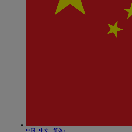
中国 - 中⽂（简体）