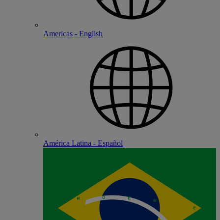
Americas - English
América Latina - Español