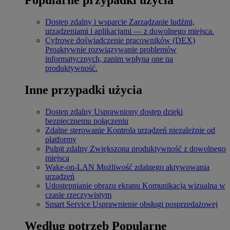
Dostęp zdalny i wsparcie
Zarządzanie ludźmi,
urządzeniami i aplikacjami — z dowolnego miejsca.
Cyfrowe doświadczenie pracowników (DEX)
Proaktywnie rozwiązywanie problemów
informatycznych, zanim wpłyną one na
produktywność.
Inne przypadki użycia
Dostęp zdalny
Usprawniony dostęp dzięki
bezpiecznemu połączeniu
Zdalne sterowanie
Kontrola urządzeń niezależnie od
platformy
Pulpit zdalny
Zwiększona produktywność z dowolnego
miejsca
Wake-on-LAN
Możliwość zdalnego aktywowania
urządzeń
Udostępnianie obrazu ekranu
Komunikacja wizualna w
czasie rzeczywistym
Smart Service
Usprawnienie obsługi posprzedażowej
Według potrzeb
Popularne