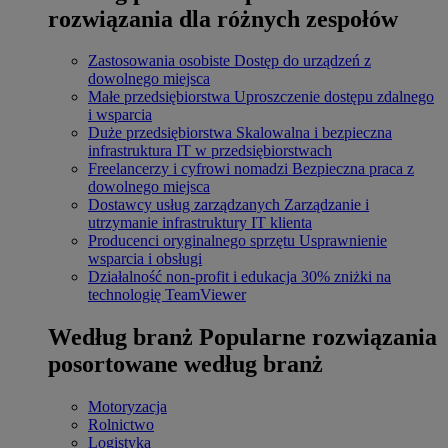
rozwiązania dla różnych zespołów
Zastosowania osobiste
Dostęp do urządzeń z
dowolnego miejsca
Małe przedsiębiorstwa
Uproszczenie dostępu zdalnego
i wsparcia
Duże przedsiębiorstwa
Skalowalna i bezpieczna
infrastruktura IT w przedsiębiorstwach
Freelancerzy i cyfrowi nomadzi
Bezpieczna praca z
dowolnego miejsca
Dostawcy usług zarządzanych
Zarządzanie i
utrzymanie infrastruktury IT klienta
Producenci oryginalnego sprzętu
Usprawnienie
wsparcia i obsługi
Działalność non-profit i edukacja
30% zniżki na
technologię TeamViewer
Według branż
Popularne rozwiązania
posortowane według branż
Motoryzacja
Rolnictwo
Logistyka