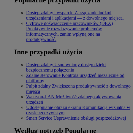
Dostęp zdalny i wsparcie
Zarządzanie ludźmi,
urządzeniami i aplikacjami — z dowolnego miejsca.
Cyfrowe doświadczenie pracowników (DEX)
Proaktywnie rozwiązywanie problemów
informatycznych, zanim wpłyną one na
produktywność.
Inne przypadki użycia
Dostęp zdalny
Usprawniony dostęp dzięki
bezpiecznemu połączeniu
Zdalne sterowanie
Kontrola urządzeń niezależnie od
platformy
Pulpit zdalny
Zwiększona produktywność z dowolnego
miejsca
Wake-on-LAN
Możliwość zdalnego aktywowania
urządzeń
Udostępnianie obrazu ekranu
Komunikacja wizualna w
czasie rzeczywistym
Smart Service
Usprawnienie obsługi posprzedażowej
Według potrzeb
Popularne