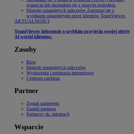
wsparcia lub skontaktuj się z naszym zespołem.
Historie osiągniętych sukcesów
Zapoznaj się z
wynikami osiągniętymi przez klientów TeamViewer.
AKTUALNOŚCI
TeamViewer informuje o szybkim przyjęciu swojej oferty
Al wśród klientów.
Zasoby
Blog
Historie osiągniętych sukcesów
Wydarzenia i seminaria internetowe
Centrum zaufania
Partner
Zostań partnerem
Znajdź partnera
Partnerzy ds. integracji
Wsparcie