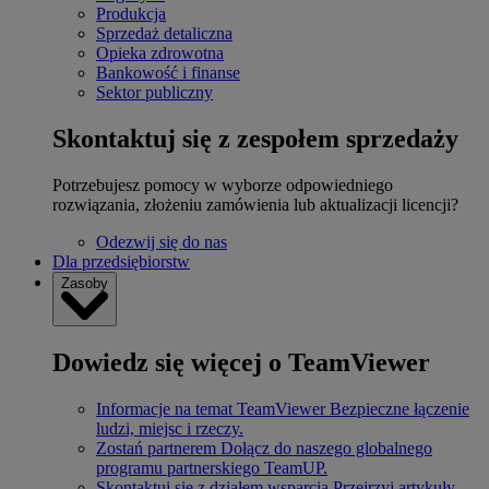
Produkcja
Sprzedaż detaliczna
Opieka zdrowotna
Bankowość i finanse
Sektor publiczny
Skontaktuj się z zespołem sprzedaży
Potrzebujesz pomocy w wyborze odpowiedniego
rozwiązania, złożeniu zamówienia lub aktualizacji licencji?
Odezwij się do nas
Dla przedsiębiorstw
Zasoby
Dowiedz się więcej o TeamViewer
Informacje na temat TeamViewer
Bezpieczne łączenie
ludzi, miejsc i rzeczy.
Zostań partnerem
Dołącz do naszego globalnego
programu partnerskiego TeamUP.
Skontaktuj się z działem wsparcia
Przejrzyj artykuły