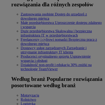
rozwiązania dla różnych zespołów
Zastosowania osobiste
Dostęp do urządzeń z
dowolnego miejsca
Małe przedsiębiorstwa
Uproszczenie dostępu zdalnego
i wsparcia
Duże przedsiębiorstwa
Skalowalna i bezpieczna
infrastruktura IT w przedsiębiorstwach
Freelancerzy i cyfrowi nomadzi
Bezpieczna praca z
dowolnego miejsca
Dostawcy usług zarządzanych
Zarządzanie i
utrzymanie infrastruktury IT klienta
Producenci oryginalnego sprzętu
Usprawnienie
wsparcia i obsługi
Działalność non-profit i edukacja
30% zniżki na
technologię TeamViewer
Według branż
Popularne rozwiązania
posortowane według branż
Motoryzacja
Rolnictwo
Logistyka