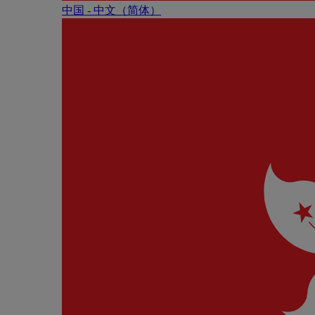
中国 - 中⽂（简体）