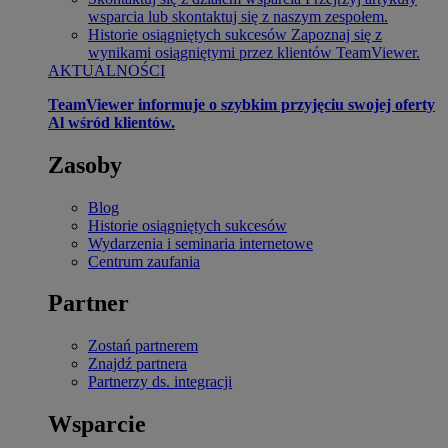
wsparcia lub skontaktuj się z naszym zespołem.
Historie osiągniętych sukcesów
Zapoznaj się z
wynikami osiągniętymi przez klientów TeamViewer.
AKTUALNOŚCI
TeamViewer informuje o szybkim przyjęciu swojej oferty
Al wśród klientów.
Zasoby
Blog
Historie osiągniętych sukcesów
Wydarzenia i seminaria internetowe
Centrum zaufania
Partner
Zostań partnerem
Znajdź partnera
Partnerzy ds. integracji
Wsparcie