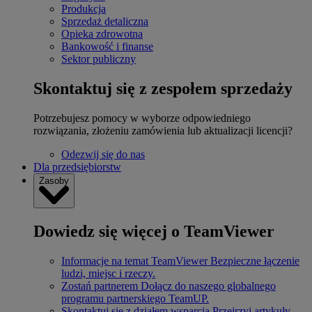
Produkcja
Sprzedaż detaliczna
Opieka zdrowotna
Bankowość i finanse
Sektor publiczny
Skontaktuj się z zespołem sprzedaży
Potrzebujesz pomocy w wyborze odpowiedniego
rozwiązania, złożeniu zamówienia lub aktualizacji licencji?
Odezwij się do nas
Dla przedsiębiorstw
Zasoby
Dowiedz się więcej o TeamViewer
Informacje na temat TeamViewer
Bezpieczne łączenie
ludzi, miejsc i rzeczy.
Zostań partnerem
Dołącz do naszego globalnego
programu partnerskiego TeamUP.
Skontaktuj się z działem wsparcia
Przejrzyj artykuły