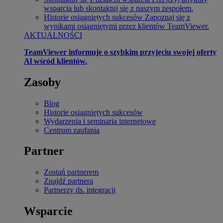
wsparcia lub skontaktuj się z naszym zespołem.
Historie osiągniętych sukcesów
Zapoznaj się z
wynikami osiągniętymi przez klientów TeamViewer.
AKTUALNOŚCI
TeamViewer informuje o szybkim przyjęciu swojej oferty
Al wśród klientów.
Zasoby
Blog
Historie osiągniętych sukcesów
Wydarzenia i seminaria internetowe
Centrum zaufania
Partner
Zostań partnerem
Znajdź partnera
Partnerzy ds. integracji
Wsparcie