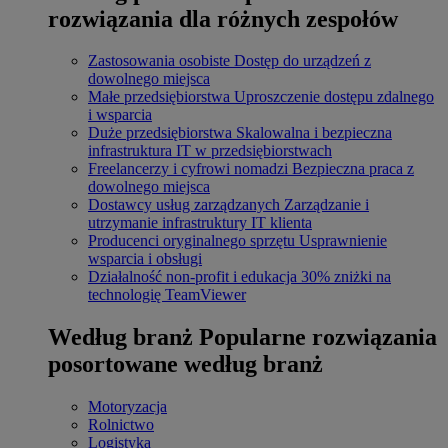
rozwiązania dla różnych zespołów
Zastosowania osobiste
Dostęp do urządzeń z
dowolnego miejsca
Małe przedsiębiorstwa
Uproszczenie dostępu zdalnego
i wsparcia
Duże przedsiębiorstwa
Skalowalna i bezpieczna
infrastruktura IT w przedsiębiorstwach
Freelancerzy i cyfrowi nomadzi
Bezpieczna praca z
dowolnego miejsca
Dostawcy usług zarządzanych
Zarządzanie i
utrzymanie infrastruktury IT klienta
Producenci oryginalnego sprzętu
Usprawnienie
wsparcia i obsługi
Działalność non-profit i edukacja
30% zniżki na
technologię TeamViewer
Według branż
Popularne rozwiązania
posortowane według branż
Motoryzacja
Rolnictwo
Logistyka