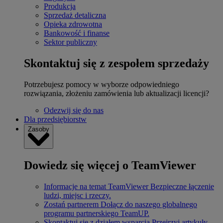
Produkcja
Sprzedaż detaliczna
Opieka zdrowotna
Bankowość i finanse
Sektor publiczny
Skontaktuj się z zespołem sprzedaży
Potrzebujesz pomocy w wyborze odpowiedniego
rozwiązania, złożeniu zamówienia lub aktualizacji licencji?
Odezwij się do nas
Dla przedsiębiorstw
Zasoby
Dowiedz się więcej o TeamViewer
Informacje na temat TeamViewer
Bezpieczne łączenie
ludzi, miejsc i rzeczy.
Zostań partnerem
Dołącz do naszego globalnego
programu partnerskiego TeamUP.
Skontaktuj się z działem wsparcia
Przejrzyj artykuły