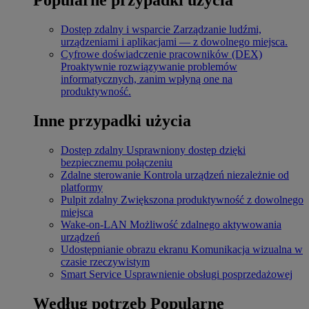
Dostęp zdalny i wsparcie
Zarządzanie ludźmi,
urządzeniami i aplikacjami — z dowolnego miejsca.
Cyfrowe doświadczenie pracowników (DEX)
Proaktywnie rozwiązywanie problemów
informatycznych, zanim wpłyną one na
produktywność.
Inne przypadki użycia
Dostęp zdalny
Usprawniony dostęp dzięki
bezpiecznemu połączeniu
Zdalne sterowanie
Kontrola urządzeń niezależnie od
platformy
Pulpit zdalny
Zwiększona produktywność z dowolnego
miejsca
Wake-on-LAN
Możliwość zdalnego aktywowania
urządzeń
Udostępnianie obrazu ekranu
Komunikacja wizualna w
czasie rzeczywistym
Smart Service
Usprawnienie obsługi posprzedażowej
Według potrzeb
Popularne