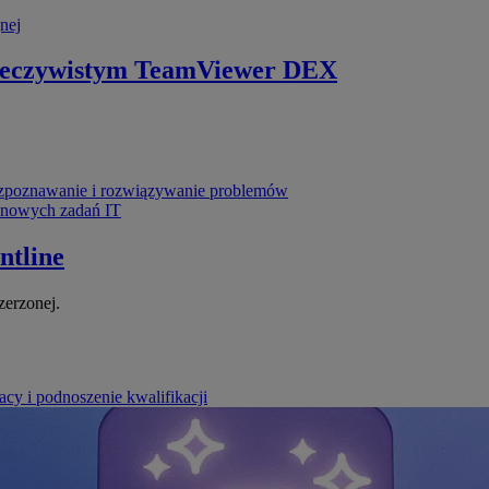
nej
zeczywistym
TeamViewer DEX
poznawanie i rozwiązywanie problemów
ynowych zadań IT
ntline
zerzonej.
cy i podnoszenie kwalifikacji