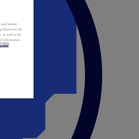
 and similar
 efforts for the
 as well as the
ed information
ookie