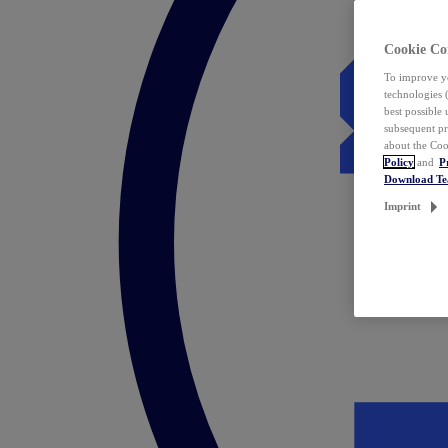
Cookie Co
To improve yo
technologies 
best possible
subsequent pr
about the Coo
Policy
and
P
Download T
Imprint