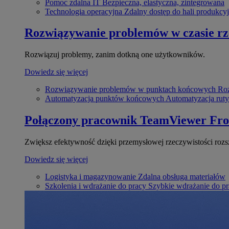
Pomoc zdalna IT
Bezpieczna, elastyczna, zintegrowana
Technologia operacyjna
Zdalny dostęp do hali produkcyj
Rozwiązywanie problemów w czasie r
Rozwiązuj problemy, zanim dotkną one użytkowników.
Dowiedz się więcej
Rozwiązywanie problemów w punktach końcowych
Roz
Automatyzacja punktów końcowych
Automatyzacja rut
Połączony pracownik
TeamViewer Fro
Zwiększ efektywność dzięki przemysłowej rzeczywistości rozs
Dowiedz się więcej
Logistyka i magazynowanie
Zdalna obsługa materiałów
Szkolenia i wdrażanie do pracy
Szybkie wdrażanie do pra