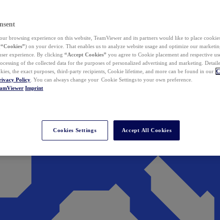
nsent
ur browsing experience on this website, TeamViewer and its partners would like to place cookies
(
“Cookies”
) on your device. That enables us to analyze website usage and optimize our marketing
 user experience. By clicking
“Accept Cookies”
you agree to Cookie placement and respective use,
ocessing of the collected data for the purposes of personalized advertising and marketing. Detail
kies, the exact purposes, third-party recipients, Cookie lifetime, and more can be found in our
C
rivacy Policy
. You can always change your Cookie Settings to your own preference.
eamViewer
Imprint
Cookies Settings
Accept All Cookies