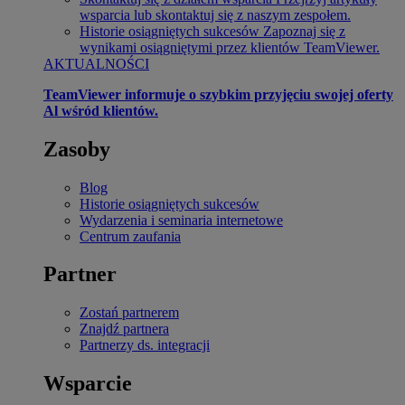
wsparcia lub skontaktuj się z naszym zespołem.
Historie osiągniętych sukcesów
Zapoznaj się z
wynikami osiągniętymi przez klientów TeamViewer.
AKTUALNOŚCI
TeamViewer informuje o szybkim przyjęciu swojej oferty
Al wśród klientów.
Zasoby
Blog
Historie osiągniętych sukcesów
Wydarzenia i seminaria internetowe
Centrum zaufania
Partner
Zostań partnerem
Znajdź partnera
Partnerzy ds. integracji
Wsparcie