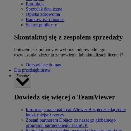
Produkcja
Sprzedaż detaliczna
Opieka zdrowotna
Bankowość i finanse
Sektor publiczny
Skontaktuj się z zespołem sprzedaży
Potrzebujesz pomocy w wyborze odpowiedniego
rozwiązania, złożeniu zamówienia lub aktualizacji licencji?
Odezwij się do nas
Dla przedsiębiorstw
Zasoby
Dowiedz się więcej o TeamViewer
Informacje na temat TeamViewer
Bezpieczne łączenie
ludzi, miejsc i rzeczy.
Zostań partnerem
Dołącz do naszego globalnego
programu partnerskiego TeamUP.
Skontaktuj się z działem wsparcia
Przejrzyj artykuły