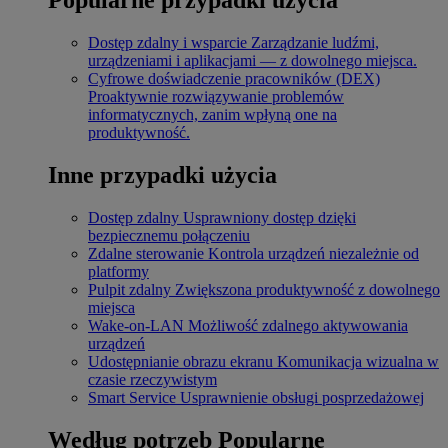
Dostęp zdalny i wsparcie
Zarządzanie ludźmi,
urządzeniami i aplikacjami — z dowolnego miejsca.
Cyfrowe doświadczenie pracowników (DEX)
Proaktywnie rozwiązywanie problemów
informatycznych, zanim wpłyną one na
produktywność.
Inne przypadki użycia
Dostęp zdalny
Usprawniony dostęp dzięki
bezpiecznemu połączeniu
Zdalne sterowanie
Kontrola urządzeń niezależnie od
platformy
Pulpit zdalny
Zwiększona produktywność z dowolnego
miejsca
Wake-on-LAN
Możliwość zdalnego aktywowania
urządzeń
Udostępnianie obrazu ekranu
Komunikacja wizualna w
czasie rzeczywistym
Smart Service
Usprawnienie obsługi posprzedażowej
Według potrzeb
Popularne