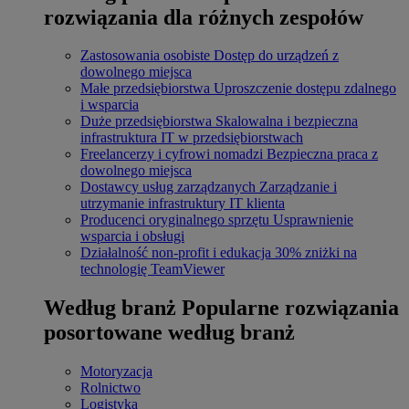
rozwiązania dla różnych zespołów
Zastosowania osobiste
Dostęp do urządzeń z
dowolnego miejsca
Małe przedsiębiorstwa
Uproszczenie dostępu zdalnego
i wsparcia
Duże przedsiębiorstwa
Skalowalna i bezpieczna
infrastruktura IT w przedsiębiorstwach
Freelancerzy i cyfrowi nomadzi
Bezpieczna praca z
dowolnego miejsca
Dostawcy usług zarządzanych
Zarządzanie i
utrzymanie infrastruktury IT klienta
Producenci oryginalnego sprzętu
Usprawnienie
wsparcia i obsługi
Działalność non-profit i edukacja
30% zniżki na
technologię TeamViewer
Według branż
Popularne rozwiązania
posortowane według branż
Motoryzacja
Rolnictwo
Logistyka