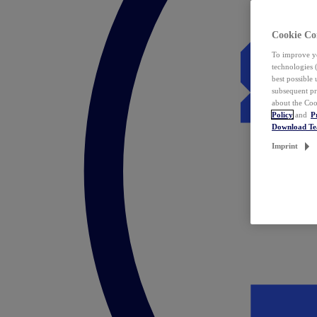
Cookie Co
To improve yo
technologies 
best possible
subsequent pr
about the Coo
Policy
and
P
Download T
Imprint