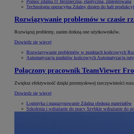
Pomoc zdalna IT
Bezpieczna, elastyczna, zintegrowana
Technologia operacyjna
Zdalny dostęp do hali produkcyj
Rozwiązywanie problemów w czasie r
Rozwiązuj problemy, zanim dotkną one użytkowników.
Dowiedz się więcej
Rozwiązywanie problemów w punktach końcowych
Roz
Automatyzacja punktów końcowych
Automatyzacja rut
Połączony pracownik
TeamViewer Fro
Zwiększ efektywność dzięki przemysłowej rzeczywistości rozs
Dowiedz się więcej
Logistyka i magazynowanie
Zdalna obsługa materiałów
Szkolenia i wdrażanie do pracy
Szybkie wdrażanie do pra