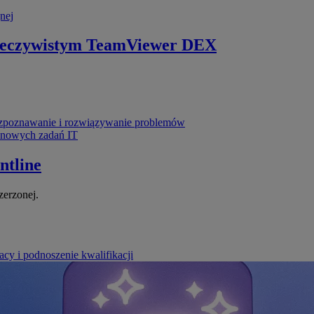
nej
zeczywistym
TeamViewer DEX
poznawanie i rozwiązywanie problemów
ynowych zadań IT
ntline
zerzonej.
cy i podnoszenie kwalifikacji