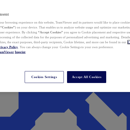
nsent
ur browsing experience on this website, TeamViewer and its partners would like to place cookies
(
“Cookies”
) on your device. That enables us to analyze website usage and optimize our marketing
 user experience. By clicking
“Accept Cookies”
you agree to Cookie placement and respective use,
ocessing of the collected data for the purposes of personalized advertising and marketing. Detail
kies, the exact purposes, third-party recipients, Cookie lifetime, and more can be found in our
C
rivacy Policy
. You can always change your Cookie Settings to your own preference.
eamViewer
Imprint
Cookies Settings
Accept All Cookies