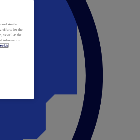
 and similar
 efforts for the
 as well as the
ed information
ookie