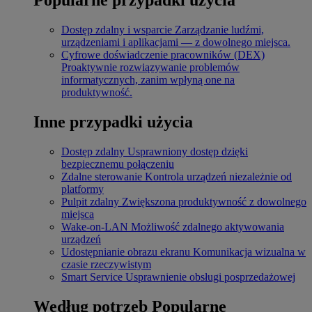
Dostęp zdalny i wsparcie
Zarządzanie ludźmi,
urządzeniami i aplikacjami — z dowolnego miejsca.
Cyfrowe doświadczenie pracowników (DEX)
Proaktywnie rozwiązywanie problemów
informatycznych, zanim wpłyną one na
produktywność.
Inne przypadki użycia
Dostęp zdalny
Usprawniony dostęp dzięki
bezpiecznemu połączeniu
Zdalne sterowanie
Kontrola urządzeń niezależnie od
platformy
Pulpit zdalny
Zwiększona produktywność z dowolnego
miejsca
Wake-on-LAN
Możliwość zdalnego aktywowania
urządzeń
Udostępnianie obrazu ekranu
Komunikacja wizualna w
czasie rzeczywistym
Smart Service
Usprawnienie obsługi posprzedażowej
Według potrzeb
Popularne