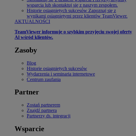
wsparcia lub skontaktuj się z naszym zespołem.
Historie osiągniętych sukcesów
Zapoznaj się z
wynikami osiągniętymi przez klientów TeamViewer.
AKTUALNOŚCI
TeamViewer informuje o szybkim przyjęciu swojej oferty
Al wśród klientów.
Zasoby
Blog
Historie osiągniętych sukcesów
Wydarzenia i seminaria internetowe
Centrum zaufania
Partner
Zostań partnerem
Znajdź partnera
Partnerzy ds. integracji
Wsparcie