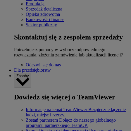
Produkcja
Sprzedaż detaliczna
Opieka zdrowotna
Bankowość i finanse
Sektor publiczny
Skontaktuj się z zespołem sprzedaży
Potrzebujesz pomocy w wyborze odpowiedniego
rozwiązania, złożeniu zamówienia lub aktualizacji licencji?
Odezwij się do nas
Dla przedsiębiorstw
Zasoby
Dowiedz się więcej o TeamViewer
Informacje na temat TeamViewer
Bezpieczne łączenie
ludzi, miejsc i rzeczy.
Zostań partnerem
Dołącz do naszego globalnego
programu partnerskiego TeamUP.
Skontaktuj się z działem wsparcia
Przejrzyj artykuły