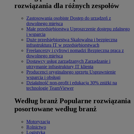
rozwiązania dla różnych zespołów
Zastosowania osobiste
Dostęp do urządzeń z
dowolnego miejsca
Małe przedsiębiorstwa
Uproszczenie dostępu zdalnego
i wsparcia
Duże przedsiębiorstwa
Skalowalna i bezpieczna
infrastruktura IT w przedsiębiorstwach
Freelancerzy i cyfrowi nomadzi
Bezpieczna praca z
dowolnego miejsca
Dostawcy usług zarządzanych
Zarządzanie i
utrzymanie infrastruktury IT klienta
Producenci oryginalnego sprzętu
Usprawnienie
wsparcia i obsługi
Działalność non-profit i edukacja
30% zniżki na
technologię TeamViewer
Według branż
Popularne rozwiązania
posortowane według branż
Motoryzacja
Rolnictwo
Logistyka