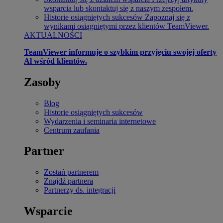
wsparcia lub skontaktuj się z naszym zespołem.
Historie osiągniętych sukcesów
Zapoznaj się z
wynikami osiągniętymi przez klientów TeamViewer.
AKTUALNOŚCI
TeamViewer informuje o szybkim przyjęciu swojej oferty
Al wśród klientów.
Zasoby
Blog
Historie osiągniętych sukcesów
Wydarzenia i seminaria internetowe
Centrum zaufania
Partner
Zostań partnerem
Znajdź partnera
Partnerzy ds. integracji
Wsparcie