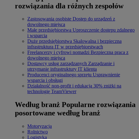
rozwiązania dla różnych zespołów
Zastosowania osobiste
Dostęp do urządzeń z
dowolnego miejsca
Małe przedsiębiorstwa
Uproszczenie dostępu zdalnego
i wsparcia
Duże przedsiębiorstwa
Skalowalna i bezpieczna
infrastruktura IT w przedsiębiorstwach
Freelancerzy i cyfrowi nomadzi
Bezpieczna praca z
dowolnego miejsca
Dostawcy usług zarządzanych
Zarządzanie i
utrzymanie infrastruktury IT klienta
Producenci oryginalnego sprzętu
Usprawnienie
wsparcia i obsługi
Działalność non-profit i edukacja
30% zniżki na
technologię TeamViewer
Według branż
Popularne rozwiązania
posortowane według branż
Motoryzacja
Rolnictwo
Logistyka