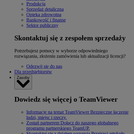
Produkcja
Sprzedaż detaliczna
Opieka zdrowotna
Bankowość i finanse
Sektor publiczny
Skontaktuj się z zespołem sprzedaży
Potrzebujesz pomocy w wyborze odpowiedniego
rozwiązania, złożeniu zamówienia lub aktualizacji licencji?
Odezwij się do nas
Dla przedsiębiorstw
Zasoby
Dowiedz się więcej o TeamViewer
Informacje na temat TeamViewer
Bezpieczne łączenie
ludzi, miejsc i rzeczy.
Zostań partnerem
Dołącz do naszego globalnego
programu partnerskiego TeamUP.
Skontaktuj się z działem wsparcia
Przejrzyj artykuły