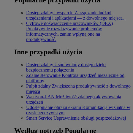
Dostęp zdalny i wsparcie
Zarządzanie ludźmi,
urządzeniami i aplikacjami — z dowolnego miejsca.
Cyfrowe doświadczenie pracowników (DEX)
Proaktywnie rozwiązywanie problemów
informatycznych, zanim wpłyną one na
produktywność.
Inne przypadki użycia
Dostęp zdalny
Usprawniony dostęp dzięki
bezpiecznemu połączeniu
Zdalne sterowanie
Kontrola urządzeń niezależnie od
platformy
Pulpit zdalny
Zwiększona produktywność z dowolnego
miejsca
Wake-on-LAN
Możliwość zdalnego aktywowania
urządzeń
Udostępnianie obrazu ekranu
Komunikacja wizualna w
czasie rzeczywistym
Smart Service
Usprawnienie obsługi posprzedażowej
Według potrzeb
Popularne