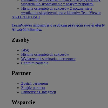
wsparcia lub skontaktuj się z naszym zespołem.
Historie osiągniętych sukcesów
Zapoznaj się z
wynikami osiągniętymi przez klientów TeamViewer.
AKTUALNOŚCI
TeamViewer informuje o szybkim przyjęciu swojej oferty
Al wśród klientów.
Zasoby
Blog
Historie osiągniętych sukcesów
Wydarzenia i seminaria internetowe
Centrum zaufania
Partner
Zostań partnerem
Znajdź partnera
Partnerzy ds. integracji
Wsparcie