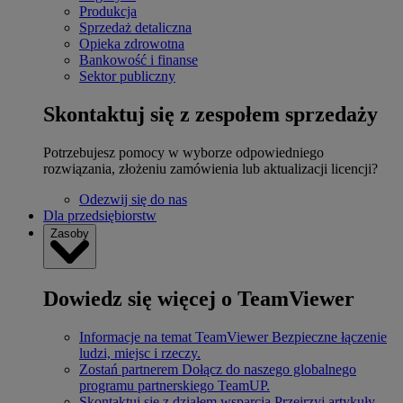
Produkcja
Sprzedaż detaliczna
Opieka zdrowotna
Bankowość i finanse
Sektor publiczny
Skontaktuj się z zespołem sprzedaży
Potrzebujesz pomocy w wyborze odpowiedniego
rozwiązania, złożeniu zamówienia lub aktualizacji licencji?
Odezwij się do nas
Dla przedsiębiorstw
Zasoby
Dowiedz się więcej o TeamViewer
Informacje na temat TeamViewer
Bezpieczne łączenie
ludzi, miejsc i rzeczy.
Zostań partnerem
Dołącz do naszego globalnego
programu partnerskiego TeamUP.
Skontaktuj się z działem wsparcia
Przejrzyj artykuły