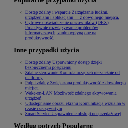
Dostęp zdalny i wsparcie
Zarządzanie ludźmi,
urządzeniami i aplikacjami — z dowolnego miejsca.
Cyfrowe doświadczenie pracowników (DEX)
Proaktywnie rozwiązywanie problemów
informatycznych, zanim wpłyną one na
produktywność.
Inne przypadki użycia
Dostęp zdalny
Usprawniony dostęp dzięki
bezpiecznemu połączeniu
Zdalne sterowanie
Kontrola urządzeń niezależnie od
platformy
Pulpit zdalny
Zwiększona produktywność z dowolnego
miejsca
Wake-on-LAN
Możliwość zdalnego aktywowania
urządzeń
Udostępnianie obrazu ekranu
Komunikacja wizualna w
czasie rzeczywistym
Smart Service
Usprawnienie obsługi posprzedażowej
Według potrzeb
Popularne