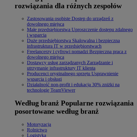
rozwiązania dla różnych zespołów
Zastosowania osobiste
Dostęp do urządzeń z
dowolnego miejsca
Małe przedsiębiorstwa
Uproszczenie dostępu zdalnego
i wsparcia
Duże przedsiębiorstwa
Skalowalna i bezpieczna
infrastruktura IT w przedsiębiorstwach
Freelancerzy i cyfrowi nomadzi
Bezpieczna praca z
dowolnego miejsca
Dostawcy usług zarządzanych
Zarządzanie i
utrzymanie infrastruktury IT klienta
Producenci oryginalnego sprzętu
Usprawnienie
wsparcia i obsługi
Działalność non-profit i edukacja
30% zniżki na
technologię TeamViewer
Według branż
Popularne rozwiązania
posortowane według branż
Motoryzacja
Rolnictwo
Logistyka