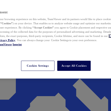
nsent
ur browsing experience on this website, TeamViewer and its partners would like to place cookies
(
“Cookies”
) on your device. That enables us to analyze website usage and optimize our marketing
 user experience. By clicking
“Accept Cookies”
you agree to Cookie placement and respective use,
ocessing of the collected data for the purposes of personalized advertising and marketing. Detail
kies, the exact purposes, third-party recipients, Cookie lifetime, and more can be found in our
C
rivacy Policy
. You can always change your Cookie Settings to your own preference.
eamViewer
Imprint
Cookies Settings
Accept All Cookies