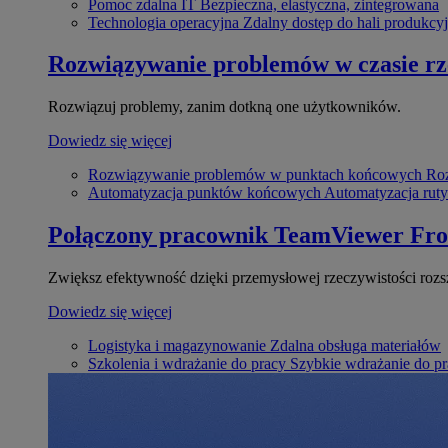
Pomoc zdalna IT
Bezpieczna, elastyczna, zintegrowana
Technologia operacyjna
Zdalny dostęp do hali produkcyj
Rozwiązywanie problemów w czasie r
Rozwiązuj problemy, zanim dotkną one użytkowników.
Dowiedz się więcej
Rozwiązywanie problemów w punktach końcowych
Roz
Automatyzacja punktów końcowych
Automatyzacja rut
Połączony pracownik
TeamViewer Fro
Zwiększ efektywność dzięki przemysłowej rzeczywistości rozs
Dowiedz się więcej
Logistyka i magazynowanie
Zdalna obsługa materiałów
Szkolenia i wdrażanie do pracy
Szybkie wdrażanie do pra