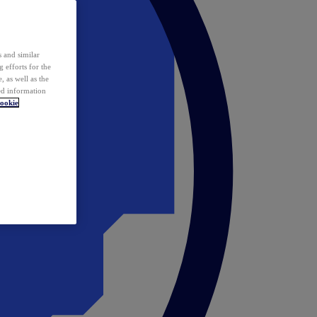
 and similar
 efforts for the
 as well as the
ed information
ookie