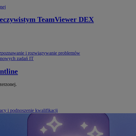
nej
zeczywistym
TeamViewer DEX
poznawanie i rozwiązywanie problemów
ynowych zadań IT
ntline
zerzonej.
cy i podnoszenie kwalifikacji