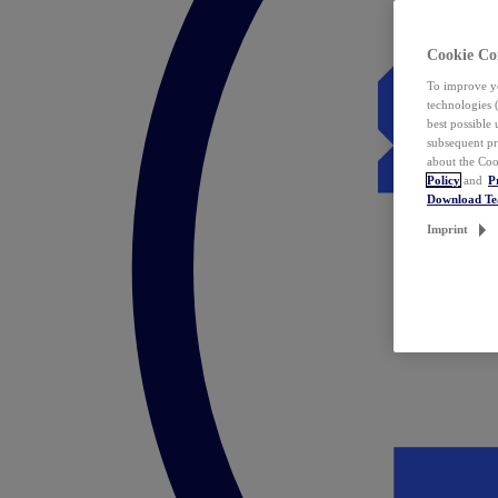
Cookie Co
To improve yo
technologies 
best possible
subsequent pr
about the Coo
Policy
and
P
Download T
Imprint