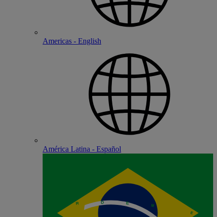
Americas - English
América Latina - Español