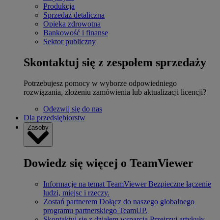
Produkcja
Sprzedaż detaliczna
Opieka zdrowotna
Bankowość i finanse
Sektor publiczny
Skontaktuj się z zespołem sprzedaży
Potrzebujesz pomocy w wyborze odpowiedniego
rozwiązania, złożeniu zamówienia lub aktualizacji licencji?
Odezwij się do nas
Dla przedsiębiorstw
Zasoby
Dowiedz się więcej o TeamViewer
Informacje na temat TeamViewer
Bezpieczne łączenie
ludzi, miejsc i rzeczy.
Zostań partnerem
Dołącz do naszego globalnego
programu partnerskiego TeamUP.
Skontaktuj się z działem wsparcia
Przejrzyj artykuły