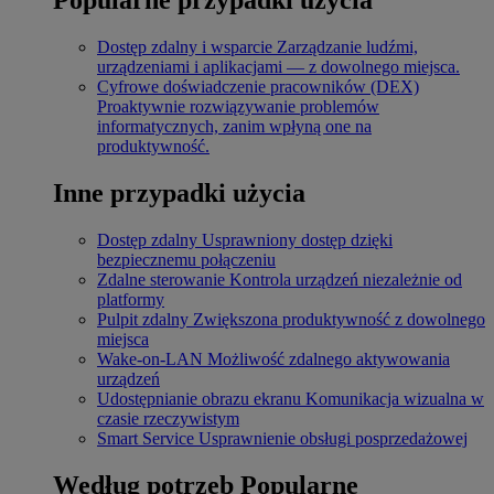
Dostęp zdalny i wsparcie
Zarządzanie ludźmi,
urządzeniami i aplikacjami — z dowolnego miejsca.
Cyfrowe doświadczenie pracowników (DEX)
Proaktywnie rozwiązywanie problemów
informatycznych, zanim wpłyną one na
produktywność.
Inne przypadki użycia
Dostęp zdalny
Usprawniony dostęp dzięki
bezpiecznemu połączeniu
Zdalne sterowanie
Kontrola urządzeń niezależnie od
platformy
Pulpit zdalny
Zwiększona produktywność z dowolnego
miejsca
Wake-on-LAN
Możliwość zdalnego aktywowania
urządzeń
Udostępnianie obrazu ekranu
Komunikacja wizualna w
czasie rzeczywistym
Smart Service
Usprawnienie obsługi posprzedażowej
Według potrzeb
Popularne