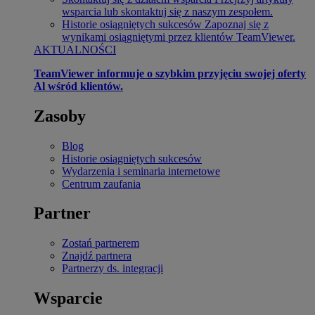
wsparcia lub skontaktuj się z naszym zespołem.
Historie osiągniętych sukcesów
Zapoznaj się z
wynikami osiągniętymi przez klientów TeamViewer.
AKTUALNOŚCI
TeamViewer informuje o szybkim przyjęciu swojej oferty
Al wśród klientów.
Zasoby
Blog
Historie osiągniętych sukcesów
Wydarzenia i seminaria internetowe
Centrum zaufania
Partner
Zostań partnerem
Znajdź partnera
Partnerzy ds. integracji
Wsparcie