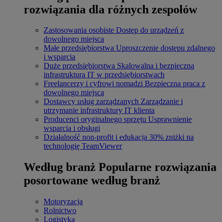
rozwiązania dla różnych zespołów
Zastosowania osobiste
Dostęp do urządzeń z
dowolnego miejsca
Małe przedsiębiorstwa
Uproszczenie dostępu zdalnego
i wsparcia
Duże przedsiębiorstwa
Skalowalna i bezpieczna
infrastruktura IT w przedsiębiorstwach
Freelancerzy i cyfrowi nomadzi
Bezpieczna praca z
dowolnego miejsca
Dostawcy usług zarządzanych
Zarządzanie i
utrzymanie infrastruktury IT klienta
Producenci oryginalnego sprzętu
Usprawnienie
wsparcia i obsługi
Działalność non-profit i edukacja
30% zniżki na
technologię TeamViewer
Według branż
Popularne rozwiązania
posortowane według branż
Motoryzacja
Rolnictwo
Logistyka